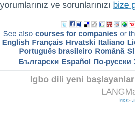
yorumlarınız ve sorunlarınızı
bize 
See also
courses for companies
or th
English
Français
Hrvatski
Italiano
Li
Português brasileiro
Română
Sl
Български
Еspañol
По-русски
Igbo dili yeni başlayanlar
LANGMast
İrtibat
-
Li