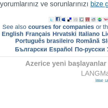
yorumlarınız ve sorunlarınızı
bize 
See also
courses for companies
or th
English
Français
Hrvatski
Italiano
Li
Português brasileiro
Română
Sl
Български
Еspañol
По-русски
Azerice yeni başlayanlar 
LANGMast
İrtibat
-
Li