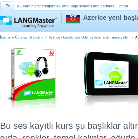
Ev
e-Learning for companies, language schools and partners
İrtibat
Azerice yeni başla
İnternette Ücretsiz Dil Eğitimi
Azerice - kurslar, sözlükler ve diğer eğitim materyalleri
A
Bu ses kayıtlı kurs şu başlıklar altın