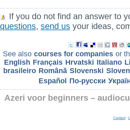
If you do not find an answer to y
questions
,
send us
your ideas, co
See also
courses for companies
or th
English
Français
Hrvatski
Italiano
L
brasileiro
Română
Slovenski
Slove
Еspañol
По-русски
Украї
Azeri voor beginners – audioc
Contact
-
L