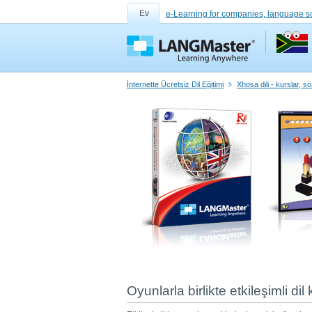
Ev
e-Learning for companies, language s
İnternette Ücretsiz Dil Eğitimi
Xhosa dili - kurslar, s
Oyunlarla birlikte etkileşimli dil 