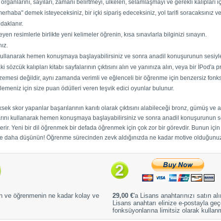
 organlarını, sayıları, zamanı belirtmeyi, ülkeleri, selamlaşmayı ve gerekli kalıpları iç
"merhaba" demek isteyeceksiniz, bir içki sipariş edeceksiniz, yol tarifi soracaksınız 
daklanır.
eyen resimlerle birlikte yeni kelimeler öğrenin, kısa sınavlarla bilginizi sınayın.
ız.
 kullanarak hemen konuşmaya başlayabilirsiniz ve sonra anadil konuşurunun sesiyle 
sözcük kalıpları kitabı sayfalarının çıktısını alın ve yanınıza alın, veya bir İPod'a 
esi değildir, aynı zamanda verimli ve eğlenceli bir öğrenme için benzersiz fonksiy
rlemeniz için size puan ödülleri veren teşvik edici oyunlar bulunur.
k skor yapanlar başarılarının kanıtı olarak çıktısını alabileceği bronz, gümüş ve alt
arını kullanarak hemen konuşmaya başlayabilirsiniz ve sonra anadil konuşurunun ses
rir. Yeni bir dil öğrenmek bir defada öğrenmek için çok zor bir görevdir. Bunun için b
e daha düşünün! Öğrenme sürecinden zevk aldığınızda ne kadar motive olduğunuz
n ve öğrenmenin ne kadar kolay ve
29,00 €
'a Lisans anahtarınızı satın alı
Lisans anahtarı elinize e-postayla g
fonksüyonlarına limitsiz olarak kullan