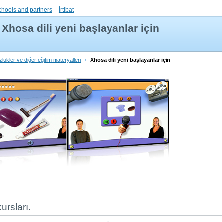
chools and partners
İrtibat
Xhosa dili yeni başlayanlar için
özlükler ve diğer eğitim materyalleri
Xhosa dili yeni başlayanlar için
kursları.