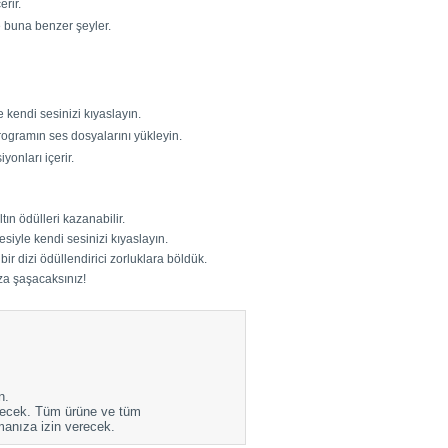
erir.
ve buna benzer şeyler.
kendi sesinizi kıyaslayın.
programın ses dosyalarını yükleyin.
onları içerir.
ın ödülleri kazanabilir.
iyle kendi sesinizi kıyaslayın.
ir dizi ödüllendirici zorluklara böldük.
a şaşacaksınız!
n.
eçecek. Tüm ürüne ve tüm
manıza izin verecek.