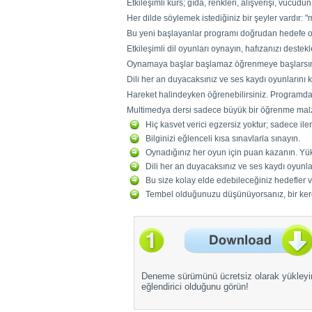
Etkileşimli kurs; gıda, renkleri, alışverişi, vücudun
Her dilde söylemek istediğiniz bir şeyler vardır: 
Bu yeni başlayanlar programı doğrudan hedefe o
Etkileşimli dil oyunları oynayın, hafızanızı destekl
Oynamaya başlar başlamaz öğrenmeye başlarsın
Dili her an duyacaksınız ve ses kaydı oyunlarını
Hareket halindeyken öğrenebilirsiniz. Programdaki 
Multimedya dersi sadece büyük bir öğrenme malzem
Hiç kasvet verici egzersiz yoktur; sadece ile
Bilginizi eğlenceli kısa sınavlarla sınayın.
Oynadığınız her oyun için puan kazanın. Yükse
Dili her an duyacaksınız ve ses kaydı oyunl
Bu size kolay elde edebileceğiniz hedefler ve
Tembel olduğunuzu düşünüyorsanız, bir ker
Deneme sürümünü ücretsiz olarak yükleyi
eğlendirici olduğunu görün!