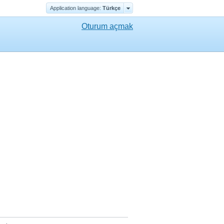
Application language:
Türkçe
Oturum açmak