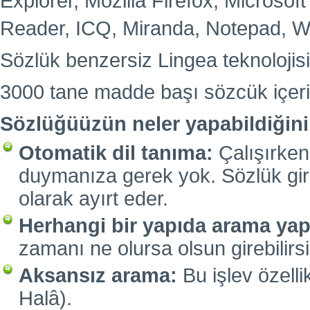
Explorer, Mozilla Firefox, Microsof
Reader, ICQ, Miranda, Notepad, Wor
Sözlük benzersiz Lingea teknoloji
3000 tane madde başı sözcük içeri
Sözlüğüüzün neler yapabildiğini 
Otomatik dil tanıma:
Çalışırken
duymanıza gerek yok. Sözlük giri
olarak ayırt eder.
Herhangi bir yapıda arama yap
zamanı ne olursa olsun girebilirsini
Aksansız arama:
Bu işlev özelli
Halâ).