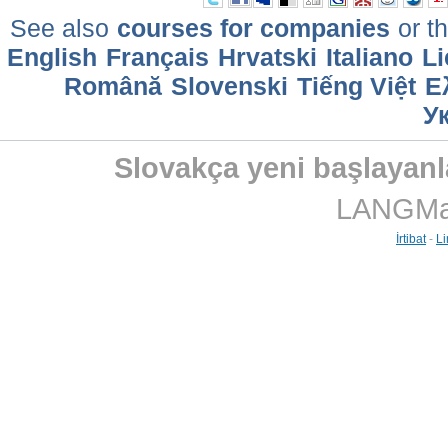
See also
courses for companies
or th
English
Français
Hrvatski
Italiano
Li
Română
Slovenski
Tiếng Việt
Ε
У
Slovakça yeni başlayanla
LANGMast
İrtibat
-
Li