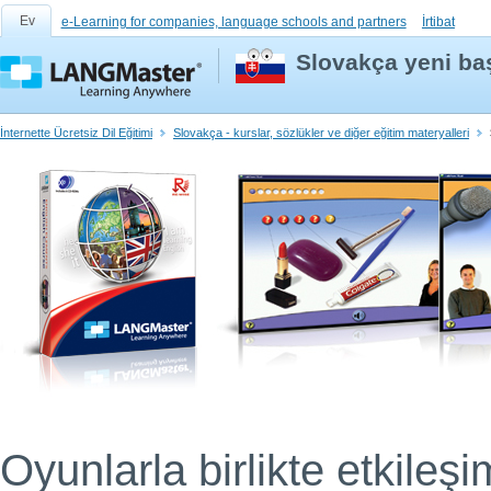
Ev
e-Learning for companies, language schools and partners
İrtibat
Slovakça yeni baş
İnternette Ücretsiz Dil Eğitimi
Slovakça - kurslar, sözlükler ve diğer eğitim materyalleri
Oyunlarla birlikte etkileşim