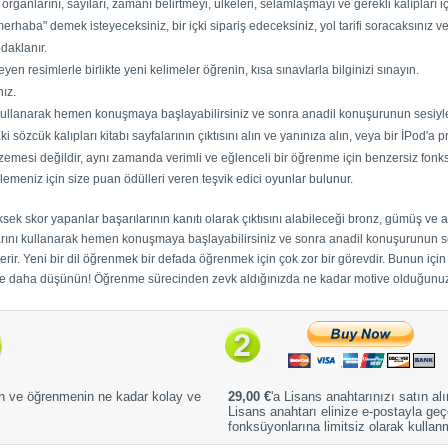
 organlarını, sayıları, zamanı belirtmeyi, ülkeleri, selamlaşmayı ve gerekli kalıpları iç
"merhaba" demek isteyeceksiniz, bir içki sipariş edeceksiniz, yol tarifi soracaksınız 
daklanır.
eyen resimlerle birlikte yeni kelimeler öğrenin, kısa sınavlarla bilginizi sınayın.
ız.
 kullanarak hemen konuşmaya başlayabilirsiniz ve sonra anadil konuşurunun sesiyle 
sözcük kalıpları kitabı sayfalarının çıktısını alın ve yanınıza alın, veya bir İPod'a 
esi değildir, aynı zamanda verimli ve eğlenceli bir öğrenme için benzersiz fonksiy
rlemeniz için size puan ödülleri veren teşvik edici oyunlar bulunur.
k skor yapanlar başarılarının kanıtı olarak çıktısını alabileceği bronz, gümüş ve alt
arını kullanarak hemen konuşmaya başlayabilirsiniz ve sonra anadil konuşurunun ses
rir. Yeni bir dil öğrenmek bir defada öğrenmek için çok zor bir görevdir. Bunun için b
e daha düşünün! Öğrenme sürecinden zevk aldığınızda ne kadar motive olduğunuz
n ve öğrenmenin ne kadar kolay ve
29,00 €
'a Lisans anahtarınızı satın alı
Lisans anahtarı elinize e-postayla g
fonksüyonlarına limitsiz olarak kullan