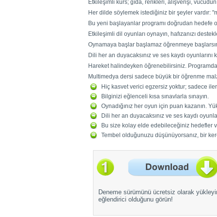
Etkileşimli kurs; gıda, renkleri, alışverişi, vücudun
Her dilde söylemek istediğiniz bir şeyler vardır: 
Bu yeni başlayanlar programı doğrudan hedefe o
Etkileşimli dil oyunları oynayın, hafızanızı destekl
Oynamaya başlar başlamaz öğrenmeye başlarsın
Dili her an duyacaksınız ve ses kaydı oyunlarını
Hareket halindeyken öğrenebilirsiniz. Programdaki 
Multimedya dersi sadece büyük bir öğrenme malzem
Hiç kasvet verici egzersiz yoktur; sadece ile
Bilginizi eğlenceli kısa sınavlarla sınayın.
Oynadığınız her oyun için puan kazanın. Yükse
Dili her an duyacaksınız ve ses kaydı oyunl
Bu size kolay elde edebileceğiniz hedefler ve
Tembel olduğunuzu düşünüyorsanız, bir ker
Deneme sürümünü ücretsiz olarak yükleyi
eğlendirici olduğunu görün!