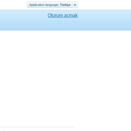
Application language:
Türkçe
Oturum açmak