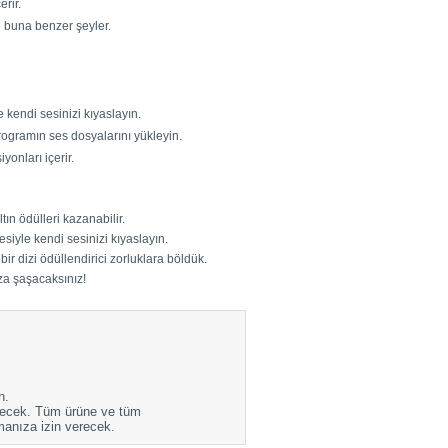
erir.
ve buna benzer şeyler.
kendi sesinizi kıyaslayın.
programın ses dosyalarını yükleyin.
onları içerir.
ın ödülleri kazanabilir.
iyle kendi sesinizi kıyaslayın.
ir dizi ödüllendirici zorluklara böldük.
a şaşacaksınız!
n.
eçecek. Tüm ürüne ve tüm
manıza izin verecek.