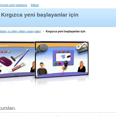
chools and partners
İrtibat
Kırgızca yeni başlayanlar için
lükler ve diğer eğitim materyalleri
Kırgızca yeni başlayanlar için
kursları.