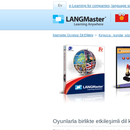
Ev
e-Learning for companies, language s
İnternette Ücretsiz Dil Eğitimi
Kırgızca - kurslar, söz
Oyunlarla birlikte etkileşimli dil 