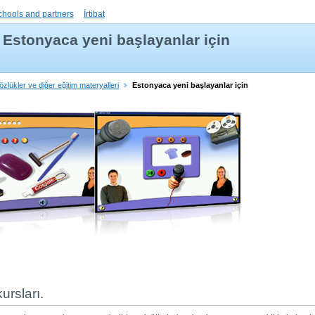
chools and partners
İrtibat
Estonyaca yeni başlayanlar için
zlükler ve diğer eğitim materyalleri
Estonyaca yeni başlayanlar için
kursları.