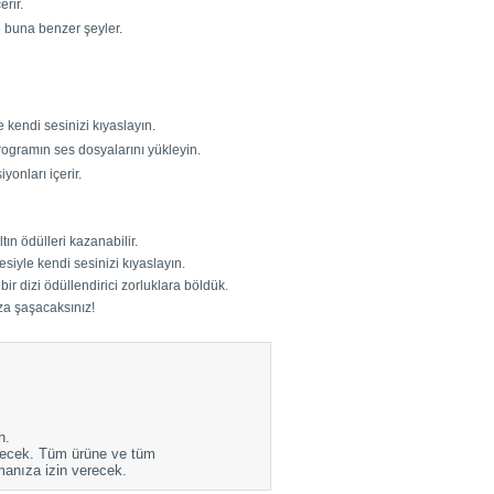
erir.
ve buna benzer şeyler.
kendi sesinizi kıyaslayın.
programın ses dosyalarını yükleyin.
onları içerir.
ın ödülleri kazanabilir.
iyle kendi sesinizi kıyaslayın.
ir dizi ödüllendirici zorluklara böldük.
a şaşacaksınız!
n.
eçecek. Tüm ürüne ve tüm
manıza izin verecek.