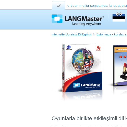
Ev
e-Learning for companies, language s
İnternette Ücretsiz Dil Eğitimi
Estonyaca - kurslar, sö
Oyunlarla birlikte etkileşimli dil 