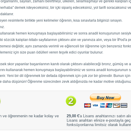
 organlarını, sayıları, zamanı belirtmeyi, ülkeleri, selamlaşmayı ve gerekli kalıpları iç
"merhaba" demek isteyeceksiniz, bir içki sipariş edeceksiniz, yol tarifi soracaksınız 
daklanır.
eyen resimlerle birlikte yeni kelimeler öğrenin, kısa sınavlarla bilginizi sınayın.
ız.
 kullanarak hemen konuşmaya başlayabilirsiniz ve sonra anadil konuşurunun sesiyle 
sözcük kalıpları kitabı sayfalarının çıktısını alın ve yanınıza alın, veya bir İPod'a 
esi değildir, aynı zamanda verimli ve eğlenceli bir öğrenme için benzersiz fonksiy
rlemeniz için size puan ödülleri veren teşvik edici oyunlar bulunur.
k skor yapanlar başarılarının kanıtı olarak çıktısını alabileceği bronz, gümüş ve alt
arını kullanarak hemen konuşmaya başlayabilirsiniz ve sonra anadil konuşurunun ses
rir. Yeni bir dil öğrenmek bir defada öğrenmek için çok zor bir görevdir. Bunun için b
e daha düşünün! Öğrenme sürecinden zevk aldığınızda ne kadar motive olduğunuz
n ve öğrenmenin ne kadar kolay ve
29,00 €
'a Lisans anahtarınızı satın alı
Lisans anahtarı elinize e-postayla g
fonksüyonlarına limitsiz olarak kullan