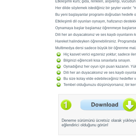
Etkileşimli kurs; gıda, renkleri, alışverişi, vücudun
Her dilde söylemek istediğiniz bir şeyler vardır: 
Bu yeni başlayanlar programı doğrudan hedefe o
Etkileşimli dil oyunları oynayın, hafızanızı destekl
Oynamaya başlar başlamaz öğrenmeye başlarsın
Dili her an duyacaksınız ve ses kaydı oyunlarını
Hareket halindeyken öğrenebilirsiniz. Programdaki 
Multimedya dersi sadece büyük bir öğrenme malzem
Hiç kasvet verici egzersiz yoktur; sadece ile
Bilginizi eğlenceli kısa sınavlarla sınayın.
Oynadığınız her oyun için puan kazanın. Yükse
Dili her an duyacaksınız ve ses kaydı oyunl
Bu size kolay elde edebileceğiniz hedefler ve
Tembel olduğunuzu düşünüyorsanız, bir ker
Deneme sürümünü ücretsiz olarak yükleyi
eğlendirici olduğunu görün!