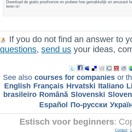
Download de gratis proefversie en probeer hoe gemakkelijk en amusant h
leren is!
If you do not find an answer to y
questions
,
send us
your ideas, co
See also
courses for companies
or th
English
Français
Hrvatski
Italiano
L
brasileiro
Română
Slovenski
Slove
Еspañol
По-русски
Украї
Estisch voor beginners
: Co
Contact
-
L