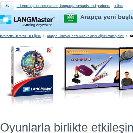
Ev
e-Learning for companies, language schools and partners
İrtibat
Arapça yeni başla
İnternette Ücretsiz Dil Eğitimi
Arapça - kurslar, sözlükler ve diğer eğitim materyalleri
Ar
Oyunlarla birlikte etkileşim