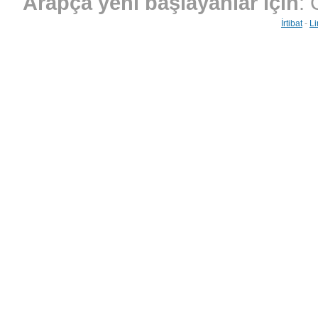
Arapça yeni başlayanlar için
: 
İrtibat
-
Li