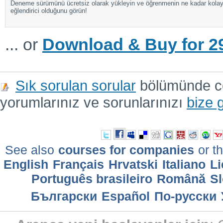
Deneme sürümünü ücretsiz olarak yükleyin ve öğrenmenin ne kadar kola
eğlendirici olduğunu görün!
... or
Download & Buy for 29
Sık sorulan sorular
bölümünde cev
yorumlarınız ve sorunlarınızı
bize 
See also
courses for companies
or th
English
Français
Hrvatski
Italiano
Li
Português brasileiro
Română
Sl
Български
Еspañol
По-русски