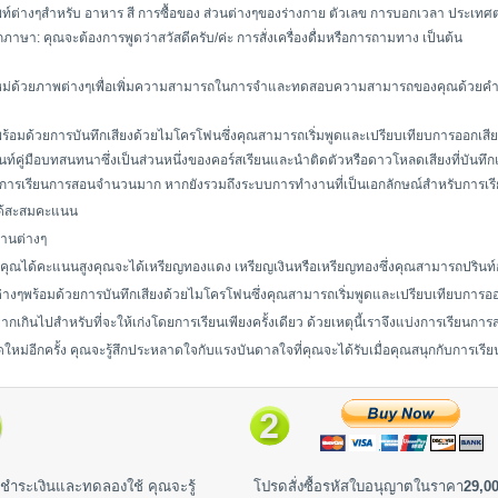
ท์ต่างๆสำหรับ อาหาร สี การซื้อของ ส่วนต่างๆของร่างกาย ตัวเลข การบอกเวลา ประเทศ
ุกภาษา: คุณจะต้องการพูดว่าสวัสดีครับ/ค่ะ การสั่งเครื่องดื่มหรือการถามทาง เป็นต้น
ใหม่ด้วยภาพต่างๆเพื่อเพิ่มความสามารถในการจำและทดสอบความสามารถของคุณด้วยค
้อมด้วยการบันทึกเสียงด้วยไมโครโฟนซึ่งคุณสามารถเริ่มพูดและเปรียบเทียบการออกเส
ท์คู่มือบทสนทนาซึ่งเป็นส่วนหนึ่งของคอร์สเรียนและนำติดตัวหรือดาวโหลดเสียงที่บันทึ
ะสื่อการเรียนการสอนจำนวนมาก หากยังรวมถึงระบบการทำงานที่เป็นเอกลักษณ์สำหรับการเร
จะได้สะสมคะแนน
านต่างๆ
ุณได้คะแนนสูงคุณจะได้เหรียญทองแดง เหรียญเงินหรือเหรียญทองซึ่งคุณสามารถปรินท
างๆพร้อมด้วยการบันทึกเสียงด้วยไมโครโฟนซึ่งคุณสามารถเริ่มพูดและเปรียบเทียบการ
่ยากเกินไปสำหรับที่จะให้เก่งโดยการเรียนเพียงครั้งเดียว ด้วยเหตุนี้เราจึงแบ่งการเรียนก
ดใหม่อีกครั้ง คุณจะรู้สึกประหลาดใจกับแรงบันดาลใจที่คุณจะได้รับเมื่อคุณสนุกกับการเร
ชำระเงินและทดลองใช้ คุณจะรู้
โปรดสั่งซื้อรหัสใบอนุญาตในราคา
29,00