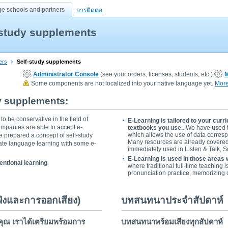
ge schools and partners
การติดต่อ
-study supplements
ers
Self-study supplements
Administrator Console
(see your orders, licenses, students, etc.)
M
Some components are not localized into your native language yet.
More 
dy supplements:
o be conservative in the field of
E-Learning is tailored to your cur
ompanies are able to accept e-
textbooks you use.
. We have used 
which allows the use of data correspo
 prepared a concept of self-study
Many resources are already covered 
rate language learning with some e-
immediately used in Listen & Talk,
E-Learning is used in those areas 
entional learning
where traditional full-time teaching i
pronunciation practice, memorizing 
ฟังและการออกเสียง)
บทสนทนาประจำสัปดาห์
ณ เราได้เตรียมพร้อมการ
บทสนทนาพร้อมเสียงทุกสัปดาห์