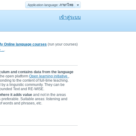
Application language:
ภาษาไทย
เข้าสู่ระบบ
y Online language courses
(run your courses)
...
.
riculum and contains data from the language
the open platform
Open learning initiative
,
nding to the content of full-time teaching.
by a linguistic community. They can be
 Sounded Text and RE-WISE.
where it adds value
and not in the areas
s preferable. Suitable areas: listening and
of words and phrases, etc.