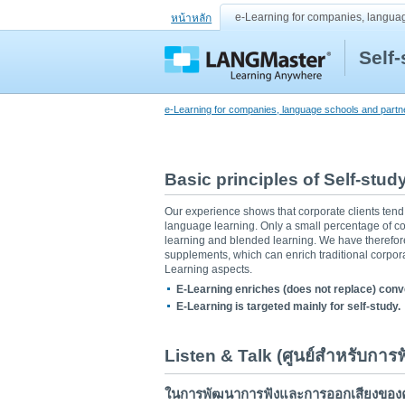
e-Learning for companies, langua
หน้าหลัก
Self
e-Learning for companies, language schools and partn
Basic principles of Self-stu
Our experience shows that corporate clients tend t
language learning. Only a small percentage of c
learning and blended learning. We have therefore
supplements, which can enrich traditional corpo
Learning aspects.
E-Learning enriches (does not replace) conv
E-Learning is targeted mainly for self-study.
Listen & Talk (ศูนย์สำหรับการ
ในการพัฒนาการฟังและการออกเสียงของคุ