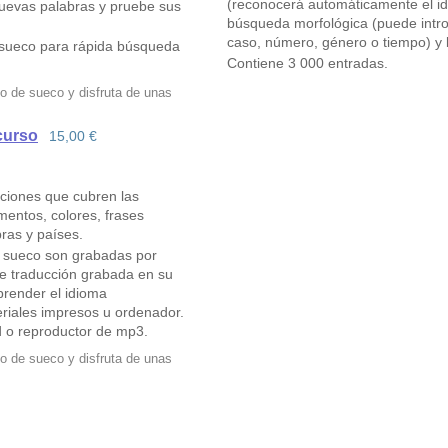
(reconocerá automáticamente el idi
nuevas palabras y pruebe sus
búsqueda morfológica (puede intro
caso, número, género o tiempo) y b
e sueco para rápida búsqueda
Contiene 3 000 entradas.
o de sueco y disfruta de unas
curso
15,00 €
cciones que cubren las
mentos, colores, frases
ras y países.
n sueco son grabadas por
e traducción grabada en su
render el idioma
eriales impresos u ordenador.
d o reproductor de mp3.
o de sueco y disfruta de unas