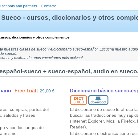
 schools and partners
Contacto
Sueco - cursos, diccionarios y otros comp
cursos, diccionarios y otros complementos
nte nuestras
clases de sueco
y el
diccionario sueco-español
. Escucha nuestro
audio
 de sueco
).
 sueco y disfruta de unas vacaciones más activas!
español-sueco + sueco-español, audio en sueco, 
nario
Free Trial
|
Diccionario básico sueco-es
29,00 €
ores, compras, partes del
El diccionario de sueco le ofrece l
, saludos y frases
buscar las traducciones muy rápi
(Internet Explorer, Mozilla Firefox,
Reader).
mpo y con los juegos de
ra mismo.
El diccionario electrónico tiene r