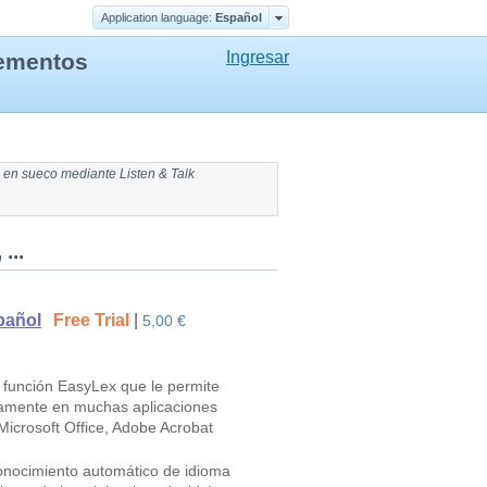
Application language:
Еspañol
Ingresar
lementos
 en sueco
mediante Listen & Talk
...
pañol
Free Trial
|
5,00 €
a función EasyLex que le permite
damente en muchas aplicaciones
 Microsoft Office, Adobe Acrobat
econocimiento automático de idioma