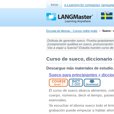
Inicio
e-Learning for companies, language
Escuela de idiomas - Cursos online gratis
Sueco - 
Disfruta de
aprender sueco
. Prueba gratuitame
(
comprensión auditiva en sueco
,
pronunciación
Vas a viajar
a Suecia
? Estudia nuestro curso de
Curso de sueco, diccionario 
Descargue más materiales de estudio.
Sueco para principiantes + diccio
El curso de sueco abarca alimentos, col
cuerpo, números, decir el tiempo, países
esenciales.
Va escuchar el idioma sueco todo el tir
grabación puede empezar a hablar aho