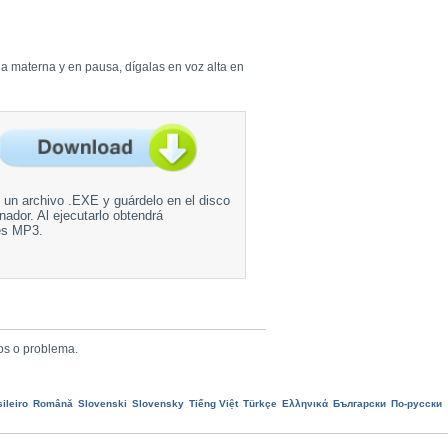
ua materna y en pausa, dígalas en voz alta en
un archivo .EXE y guárdelo en el disco
nador. Al ejecutarlo obtendrá
es MP3.
os o problema.
ileiro
Română
Slovenski
Slovensky
Tiếng Việt
Türkçe
Ελληνικά
Български
По-русски