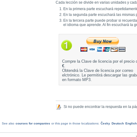
Cada lección se divide en varias unidades y cada
En la primera parte escuchará repetidamente
En la segunda parte escuchará las mismas p
En la tercera parte puede probar si recuerd
el idioma que aprende. Al fin escuchará la g
Compre la Clave de licencia por el precio
€
.
Obtendrá la Clave de licencia por correo
elctrónico. Le permitirá descargar las gra
en formato MP3.
Si no puede encontrar la respuesta en la p
See also
courses for companies
or this page in those localizations:
Česky
Deutsch
English