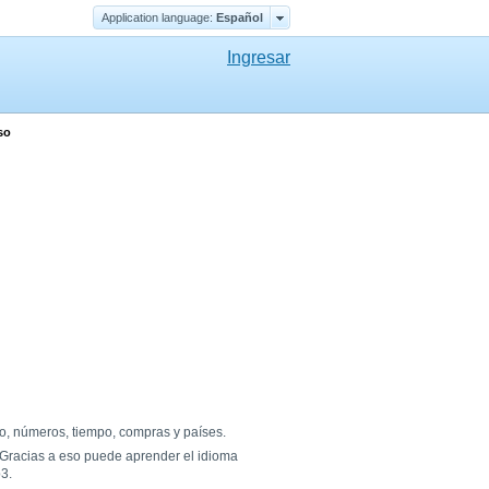
Application language:
Еspañol
Ingresar
so
po, números, tiempo, compras y países.
 Gracias a eso puede aprender el idioma
3.