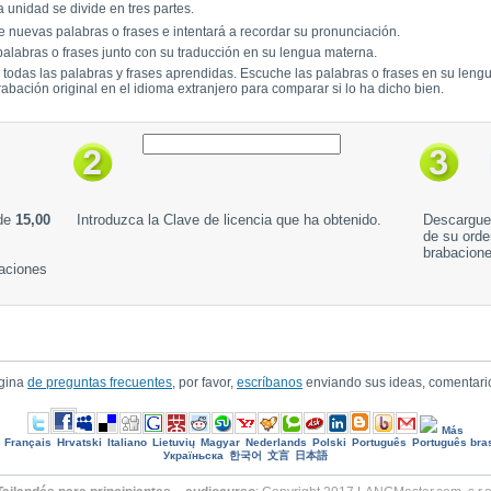
 unidad se divide en tres partes.
 nuevas palabras o frases e intentará a recordar su pronunciación.
alabras o frases junto con su traducción en su lengua materna.
a todas las palabras y frases aprendidas. Escuche las palabras o frases en su leng
rabación original en el idioma extranjero para comparar si lo ha dicho bien.
 de
15,00
Introduzca la Clave de licencia que ha obtenido.
Descargue 
de su orde
brabacion
baciones
ágina
de preguntas frecuentes
, por favor,
escríbanos
enviando sus ideas, comentari
Más
Français
Hrvatski
Italiano
Lietuvių
Magyar
Nederlands
Polski
Português
Português bras
Україньска
한국어
文言
日本語