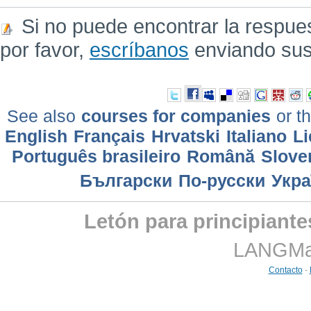
Si no puede encontrar la respue
por favor,
escríbanos
enviando sus
See also
courses for companies
or th
English
Français
Hrvatski
Italiano
Li
Português brasileiro
Română
Slove
Български
По-русски
Укра
Letón para principiant
LANGMast
Contacto
-