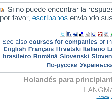
Si no puede encontrar la respue
por favor,
escríbanos
enviando sus
See also
courses for companies
or th
English
Français
Hrvatski
Italiano
L
brasileiro
Română
Slovenski
Slove
По-русски
Україньск
Holandés para principian
LANGMast
Contacto
-