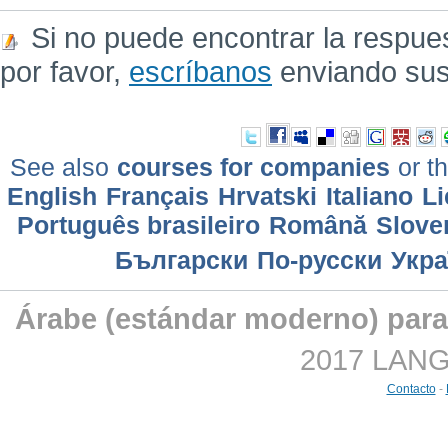
Si no puede encontrar la respue
por favor,
escríbanos
enviando sus
See also
courses for companies
or th
English
Français
Hrvatski
Italiano
Li
Português brasileiro
Română
Slove
Български
По-русски
Укра
Árabe (estándar moderno) para
2017 LANGM
Contacto
-