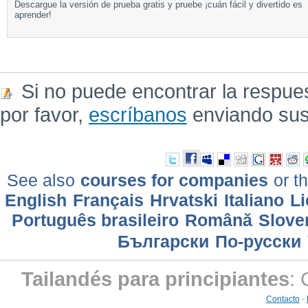
Descargue la versión de prueba gratis y pruebe ¡cuán fácil y divertido es
aprender!
Si no puede encontrar la respue
por favor,
escríbanos
enviando sus
See also
courses for companies
or th
English
Français
Hrvatski
Italiano
Li
Português brasileiro
Română
Slove
Български
По-русски
Tailandés para principiantes
:
Contacto
-