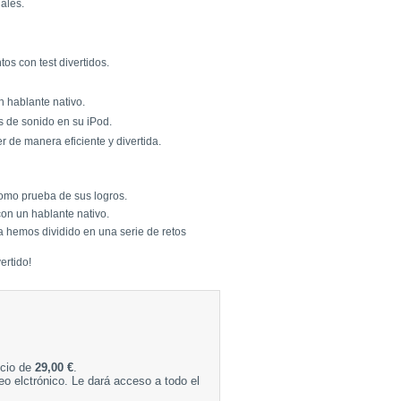
iales.
s con test divertidos.
 hablante nativo.
s de sonido en su iPod.
 de manera eficiente y divertida.
omo prueba de sus logros.
on un hablante nativo.
a hemos dividido en una serie de retos
ertido!
ecio de
29,00 €
.
eo elctrónico. Le dará acceso a todo el