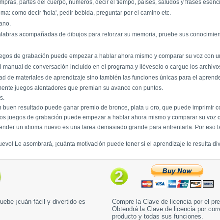
ompras, partes del cuerpo, números, decir el tiempo, países, saludos y frases esenc
a: como decir 'hola', pedir bebida, preguntar por el camino etc.
rano.
labras acompañadas de dibujos para reforzar su memoria, pruebe sus conocimiento
juegos de grabación puede empezar a hablar ahora mismo y comparar su voz con un
 manual de conversación incluido en el programa y lléveselo o cargue los archivo
ad de materiales de aprendizaje sino también las funciones únicas para el aprender
amente juegos alentadores que premian su avance con puntos.
s.
 buen resultado puede ganar premio de bronce, plata u oro, que puede imprimir c
 los juegos de grabación puede empezar a hablar ahora mismo y comparar su voz c
prender un idioma nuevo es una tarea demasiado grande para enfrentarla. Por eso l
evo! Le asombrará, ¡cuánta motivación puede tener si el aprendizaje le resulta div
uebe ¡cuán fácil y divertido es
Compre la Clave de licencia por el pr
Obtendrá la Clave de licencia por corr
producto y todas sus funciones.