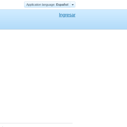
Application language:
Еspañol
Ingresar