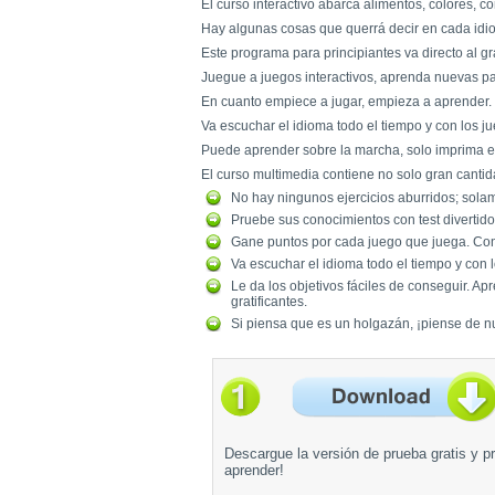
El curso interactivo abarca alimentos, colores, c
Hay algunas cosas que querrá decir en cada idiom
Este programa para principiantes va directo al g
Juegue a juegos interactivos, aprenda nuevas pa
En cuanto empiece a jugar, empieza a aprender.
Va escuchar el idioma todo el tiempo y con los 
Puede aprender sobre la marcha, solo imprima el
El curso multimedia contiene no solo gran cantid
No hay ningunos ejercicios aburridos; sol
Pruebe sus conocimientos con test divertido
Gane puntos por cada juego que juega. Con
Va escuchar el idioma todo el tiempo y con
Le da los objetivos fáciles de conseguir. A
gratificantes.
Si piensa que es un holgazán, ¡piense de nu
Descargue la versión de prueba gratis y pr
aprender!