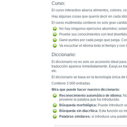
Curso:
El curso interactivo abarca alimentos, colores, c
Hay algunas cosas que querrá decir en cada idiom
El curso multimedia contiene no solo gran cantid
No hay ningunos ejercicios aburridos; sol
Pruebe sus conocimientos con test divertido
Gane puntos por cada juego que juega. Con
Va escuchar el idioma todo el tiempo y con
Diccionario:
El diccionario no es solo un accesorio ideal par
traducción aparece inmediatamente. EasyLex traba
etc.
El diccionario se basa en la tecnología única de 
Contiene 3 000 entradas.
Mira que puede hacer nuestro diccionario:
Reconocimiento automático de idioma:
No 
proviene la palabra que ha introducido.
Búsqueda morfológica:
Puede introducir un
Búsqueda sin diacrítica:
Esta función es mu
Palabras similares:
si introduce una palabra