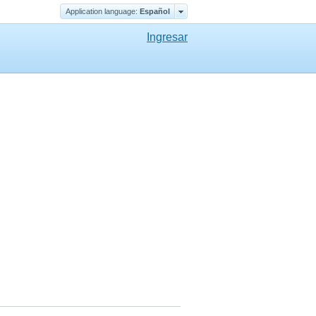
Application language:
Еspañol
Ingresar