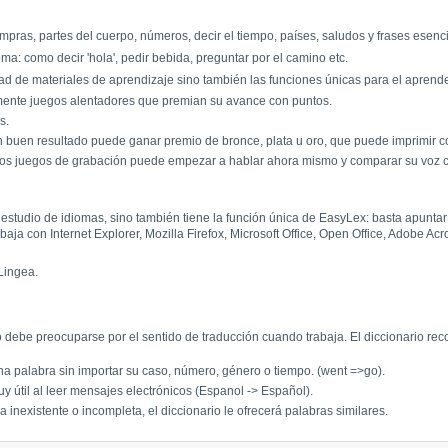
ompras, partes del cuerpo, números, decir el tiempo, países, saludos y frases esenc
a: como decir 'hola', pedir bebida, preguntar por el camino etc.
ad de materiales de aprendizaje sino también las funciones únicas para el aprender
amente juegos alentadores que premian su avance con puntos.
s.
 buen resultado puede ganar premio de bronce, plata u oro, que puede imprimir c
 los juegos de grabación puede empezar a hablar ahora mismo y comparar su voz c
a estudio de idiomas, sino también tiene la función única de EasyLex: basta apunta
ja con Internet Explorer, Mozilla Firefox, Microsoft Office, Open Office, Adobe A
Lingea.
debe preocuparse por el sentido de traducción cuando trabaja. El diccionario r
a palabra sin importar su caso, número, género o tiempo. (went =>go).
y útil al leer mensajes electrónicos (Espanol -> Español).
 inexistente o incompleta, el diccionario le ofrecerá palabras similares.