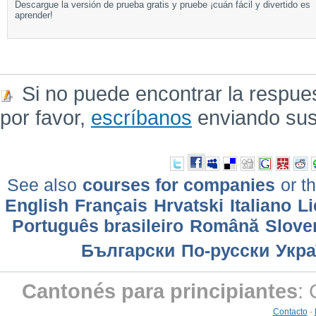
Descargue la versión de prueba gratis y pruebe ¡cuán fácil y divertido es
aprender!
Si no puede encontrar la respue
por favor,
escríbanos
enviando sus
See also
courses for companies
or th
English
Français
Hrvatski
Italiano
Li
Português brasileiro
Română
Slove
Български
По-русски
Укра
Cantonés para principiantes
:
Contacto
-