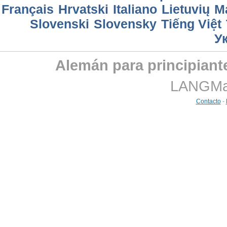
Français
Hrvatski
Italiano
Lietuvių
M
Slovenski
Slovensky
Tiếng Việt
У
Alemán para principiante
LANGMast
Contacto
-