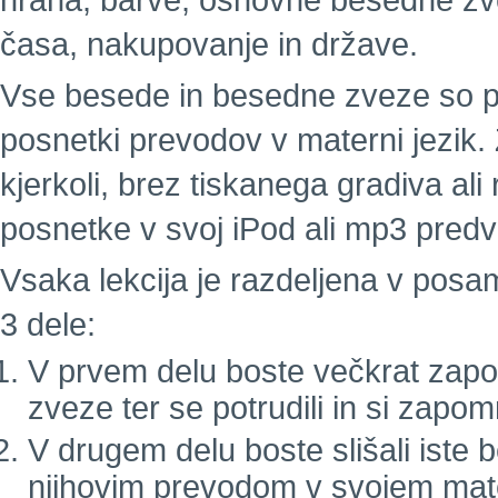
hrana, barve, osnovne besedne zvez
časa, nakupovanje in države.
Vse besede in besedne zveze so pos
posnetki prevodov v materni jezik. 
kjerkoli, brez tiskanega gradiva a
posnetke v svoj iPod ali mp3 predva
Vsaka lekcija je razdeljena v pos
3 dele:
V prvem delu boste večkrat zapor
zveze ter se potrudili in si zapom
V drugem delu boste slišali iste
njihovim prevodom v svojem mat