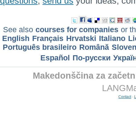
questions
,
send us
your ideas, co
See also
courses for companies
or th
English
Français
Hrvatski
Italiano
Li
Português brasileiro
Română
Slove
Еspañol
По-русски
Украї
Makedonščina za začetni
LANGMast
Contact
-
L