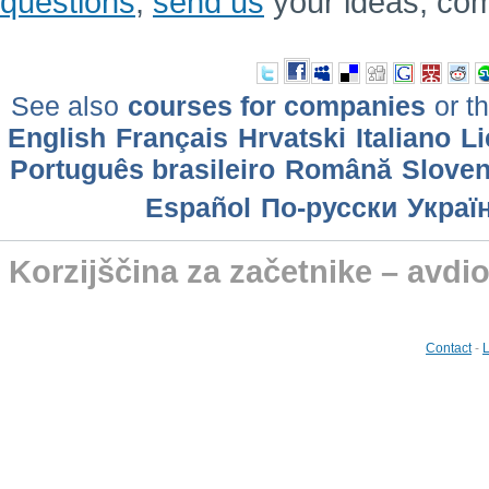
questions
,
send us
your ideas, co
See also
courses for companies
or th
English
Français
Hrvatski
Italiano
Li
Português brasileiro
Română
Slove
Еspañol
По-русски
Украї
Korzijščina za začetnike – avdio
Contact
-
L