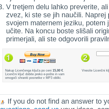
V tretjem delu lahko preverite, a
zvez, ki ste se jih naučili. Naprej
svojem maternem jeziku, potem jo 
učite. Na koncu boste slišali orig
primerjali, ali ste odgovorili pravil
Nakup Licenčenga ključa po ceni
15,00 €
.
Vnesite Licenčni klj
Licenčni ključ dobite preko e-pošte in vam
omogoči shraniti posnetke v MP3 obliki.
If you do not find an answer to y