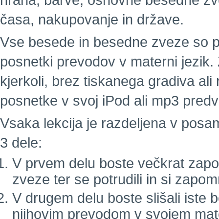
hrana, barve, osnovne besedne zvez
časa, nakupovanje in države.
Vse besede in besedne zveze so pos
posnetki prevodov v materni jezik. 
kjerkoli, brez tiskanega gradiva a
posnetke v svoj iPod ali mp3 predva
Vsaka lekcija je razdeljena v pos
3 dele:
V prvem delu boste večkrat zapor
zveze ter se potrudili in si zapom
V drugem delu boste slišali iste
njihovim prevodom v svojem mat