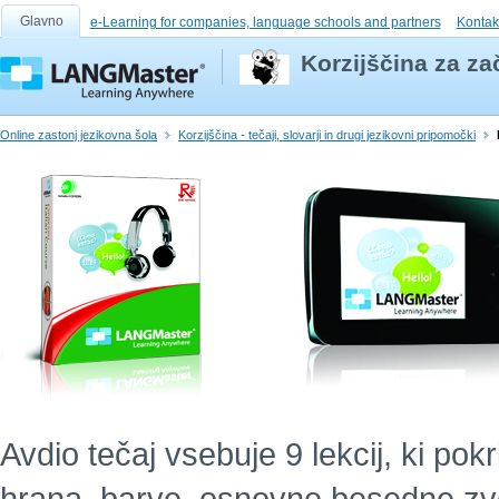
Glavno
e-Learning for companies, language schools and partners
Kontak
Korzijščina za za
Online zastonj jezikovna šola
Korzijščina - tečaji, slovarji in drugi jezikovni pripomočki
Avdio tečaj vsebuje 9 lekcij, ki po