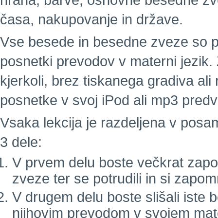
hrana, barve, osnovne besedne zvez
časa, nakupovanje in države.
Vse besede in besedne zveze so pos
posnetki prevodov v materni jezik. 
kjerkoli, brez tiskanega gradiva a
posnetke v svoj iPod ali mp3 predva
Vsaka lekcija je razdeljena v pos
3 dele:
V prvem delu boste večkrat zapor
zveze ter se potrudili in si zapom
V drugem delu boste slišali iste
njihovim prevodom v svojem mat