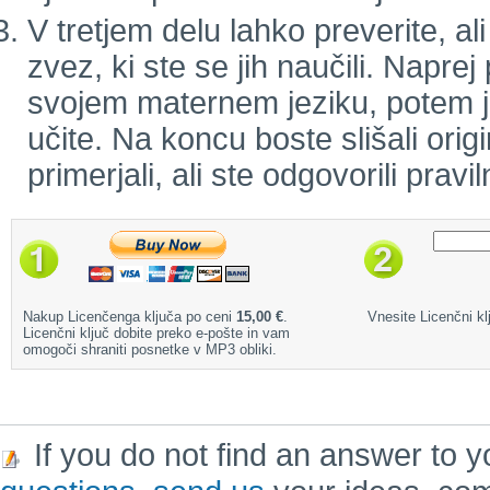
V tretjem delu lahko preverite, a
zvez, ki ste se jih naučili. Naprej
svojem maternem jeziku, potem jo 
učite. Na koncu boste slišali orig
primerjali, ali ste odgovorili pravil
Nakup Licenčenga ključa po ceni
15,00 €
.
Vnesite Licenčni klj
Licenčni ključ dobite preko e-pošte in vam
omogoči shraniti posnetke v MP3 obliki.
If you do not find an answer to y