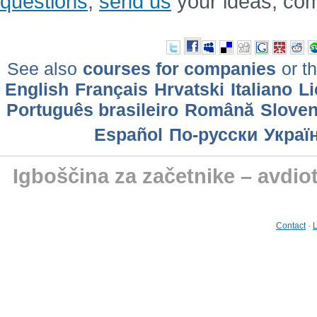
questions
,
send us
your ideas, co
See also
courses for companies
or th
English
Français
Hrvatski
Italiano
Li
Português brasileiro
Română
Slove
Еspañol
По-русски
Украї
Igboščina za začetnike – avdio
Contact
-
L