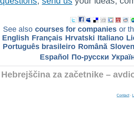
questions
,
send us
your ideas, co
See also
courses for companies
or th
English
Français
Hrvatski
Italiano
Li
Português brasileiro
Română
Slove
Еspañol
По-русски
Украї
Hebrejščina za začetnike – avdi
Contact
-
L