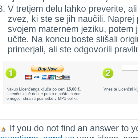
V tretjem delu lahko preverite, a
zvez, ki ste se jih naučili. Naprej
svojem maternem jeziku, potem jo 
učite. Na koncu boste slišali orig
primerjali, ali ste odgovorili pravil
Nakup Licenčenga ključa po ceni
15,00 €
.
Vnesite Licenčni klj
Licenčni ključ dobite preko e-pošte in vam
omogoči shraniti posnetke v MP3 obliki.
If you do not find an answer to y