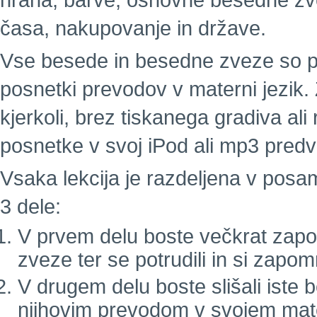
hrana, barve, osnovne besedne zvez
časa, nakupovanje in države.
Vse besede in besedne zveze so pos
posnetki prevodov v materni jezik. 
kjerkoli, brez tiskanega gradiva a
posnetke v svoj iPod ali mp3 predva
Vsaka lekcija je razdeljena v pos
3 dele:
V prvem delu boste večkrat zapor
zveze ter se potrudili in si zapom
V drugem delu boste slišali iste
njihovim prevodom v svojem mat