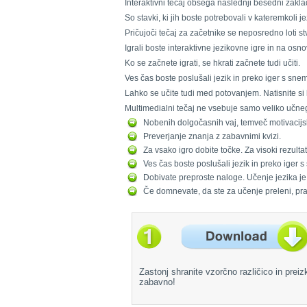
Interaktivni tečaj obsega naslednji besedni zakl
So stavki, ki jih boste potrebovali v kateremkoli jez
Pričujoči tečaj za začetnike se neposredno loti stv
Igrali boste interaktivne jezikovne igre in na osno
Ko se začnete igrati, se hkrati začnete tudi učiti.
Ves čas boste poslušali jezik in preko iger s sne
Lahko se učite tudi med potovanjem. Natisnite si ko
Multimedialni tečaj ne vsebuje samo veliko učneg
Nobenih dolgočasnih vaj, temveč motivacijske
Preverjanje znanja z zabavnimi kvizi.
Za vsako igro dobite točke. Za visoki rezulta
Ves čas boste poslušali jezik in preko iger 
Dobivate preproste naloge. Učenje jezika je 
Če domnevate, da ste za učenje preleni, pr
Zastonj shranite vzorčno različico in preiz
zabavno!