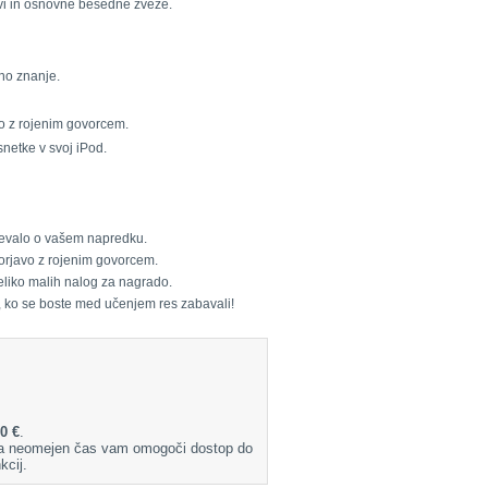
avi in osnovne besedne zveze.
vno znanje.
vo z rojenim govorcem.
snetke v svoj iPod.
ričevalo o vašem napredku.
vorjavo z rojenim govorcem.
veliko malih nalog za nagrado.
, ko se boste med učenjem res zabavali!
0 €
.
 Za neomejen čas vam omogoči dostop do
kcij.