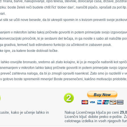
ad: hrana, barve, nakupovanje, opis telesa, števniki, določanje časa, države, pozdr
iku: boste želeli reči budete chtít říct ‘dober dan’, naročiti pijačo, vprašati za pot itp.
ari.
vi slik se učili nove besede, da bi ukrepili spomin in s kvizom preverili svoje jeziko
manjem v mikrofon lahko takoj pričnete govoriti in potem primerjate svojo izgovorja
nverzacijski priročnik, ki je sestavni del tečaja, in ga nosite s sabo ali naložite po
a gradiva, temveč tudi edinstveno funkcijo za učinkovit in zabaven pouk.
 igre, za katere boste dobivali točke.
t lahko osvojite bronasto, srebrno ali zlato kolajno, ki jo je mogoče natisniti kot sp
s snemanjem v mikrofon lahko takoj pričnete govoriti in potem primerjate svojo izgo
preveč zahtevna naloga, da bi jo zmogli opraviti naenkrat. Zato smo jo razdelili v 
av gotovo boste spremenili mnenje! Boste presenečeni, kakšno motivacijo pridobite
kusite, kako je učenje lahko in
Nakup Licenčnega ključa po ceni
29,0
Licenčni ključ dobite preko e-pošte.
celotnega izdelka in vseh njegovih fun