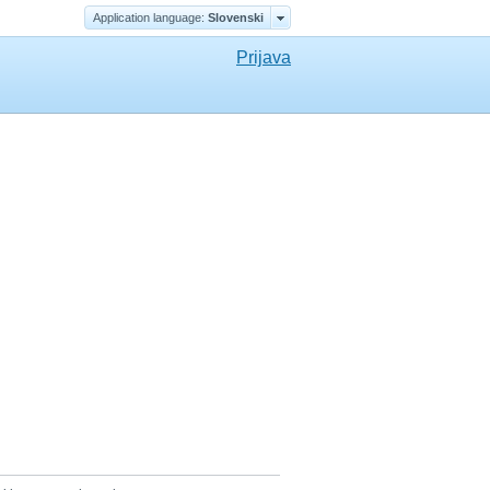
Application language:
Slovenski
Prijava