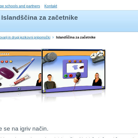
ge schools and partners
Kontakt
Islandščina za začetnike
lovarji in drugi jezikovni pripomočki
Islandščina za začetnike
te se na igriv način.