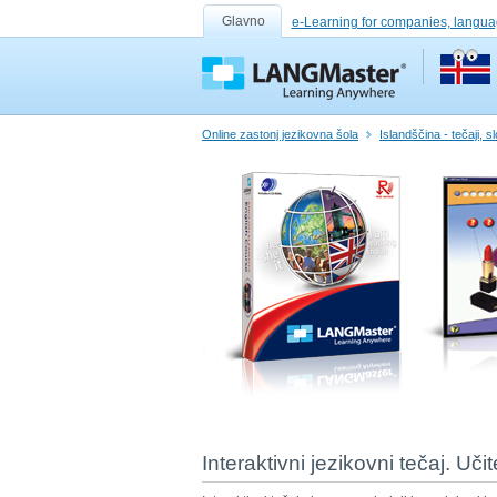
Glavno
e-Learning for companies, langua
Online zastonj jezikovna šola
Islandščina - tečaji, s
Interaktivni jezikovni tečaj. Uči