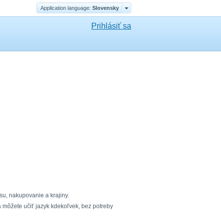
Application language:
Slovensky
Prihlásiť sa
asu, nakupovanie a krajiny.
 môžete učiť jazyk kdekoľvek, bez potreby