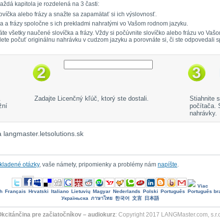
aždá kapitola je rozdelená na 3 časti:
ovíčka alebo frázy a snažte sa zapamätať si ich výslovnosť.
čka a frázy spoločne s ich prekladmi nahratými vo Vašom rodnom jazyku.
mätáte všetky naučené slovíčka a frázy. Vždy si počúvnite slovíčko alebo frázu vo 
dete počuť originálnu nahrávku v cudzom jazyku a porovnáte si, či ste odpovedali 
.
Zadajte Licenčný kľúč, ktorý ste dostali.
Stiahnite 
žní
počítača.
nahrávky.
 langmaster.letsolutions.sk
 kladené otázky
, vaše námety, pripomienky a problémy nám
napíšte
.
Viac
h
Français
Hrvatski
Italiano
Lietuvių
Magyar
Nederlands
Polski
Português
Português bra
Україньска
ภาษาไทย
한국어
文言
日本語
kcitánčina pre začiatočníkov – audiokurz
: Copyright 2017 LANGMaster.com, s.r.