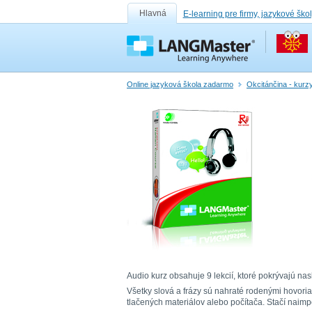
Hlavná
E-learning pre firmy, jazykové ško
Online jazyková škola zadarmo
Okcitánčina - kurzy
Audio kurz obsahuje 9 lekcií, ktoré pokrývajú nasl
Všetky slová a frázy sú nahraté rodenými hovori
tlačených materiálov alebo počítača. Stačí nai