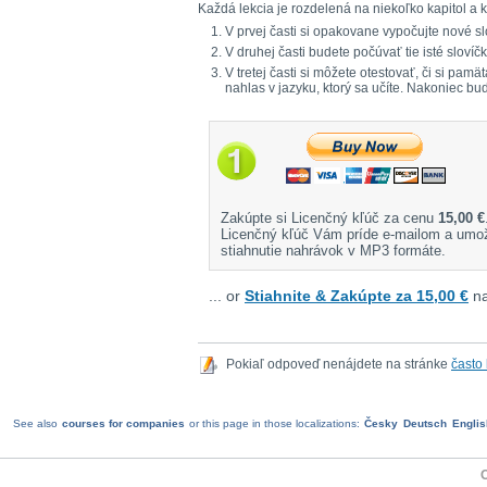
Každá lekcia je rozdelená na niekoľko kapitol a k
V prvej časti si opakovane vypočujte nové sl
V druhej časti budete počúvať tie isté sloví
V tretej časti si môžete otestovať, či si pa
nahlas v jazyku, ktorý sa učíte. Nakoniec bu
Zakúpte si Licenčný kľúč za cenu
15,00 €
Licenčný kľúč Vám príde e-mailom a umo
stiahnutie nahrávok v MP3 formáte.
... or
Stiahnite & Zakúpte za 15,00 €
na
Pokiaľ odpoveď nenájdete na stránke
často
See also
courses for companies
or this page in those localizations:
Česky
Deutsch
Englis
O