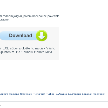
Vašom rodnom jazyku, potom ho v pauze povedzte
správne.
si .EXE súbor a uložte ho na disk Vášho
 Spustením .EXE súboru získate MP3
sileiro
Română
Slovenski
Tiếng Việt
Türkçe
Ελληνικά
Български
Еspañol
По-русски
o.