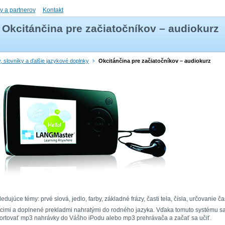
ly a partnerov
Kontakt
Okcitánčina pre začiatočníkov – audiokurz
, slovníky a ďalšie jazykové doplnky
Okcitánčina pre začiatočníkov – audiokurz
edujúce témy: prvé slová, jedlo, farby, základné frázy, časti tela, čísla, určovanie č
acimi a doplnené prekladmi nahratými do rodného jazyka. Vďaka tomuto systému sa
mportovať mp3 nahrávky do Vášho iPodu alebo mp3 prehrávača a začať sa učiť.