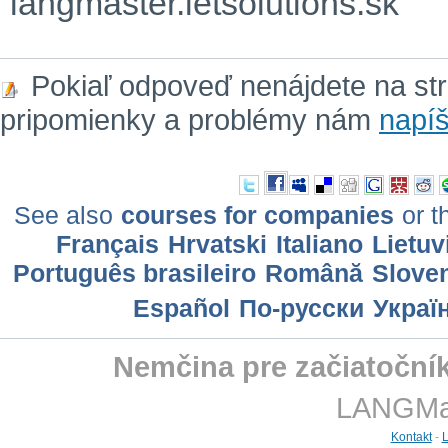
langmaster.letsolutions.sk
Pokiaľ odpoveď nenájdete na st
pripomienky a problémy nám
napíš
See also
courses for companies
or t
Français
Hrvatski
Italiano
Lietuv
Português brasileiro
Română
Slove
Еspañol
По-русски
Украї
Nemčina pre začiatoční
LANGMast
Kontakt
-
L