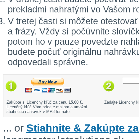
prekladmi nahratými vo Vašom r
V tretej časti si môžete otestova
a frázy. Vždy si počúvnite sloví
potom ho v pauze povedzte nahla
budete počuť originálnu nahrávku
odpovedali správne.
Zakúpte si Licenčný kľúč za cenu
15,00 €
.
Zadajte Licenčný kľ
Licenčný kľúč Vám príde e-mailom a umožní
stiahnutie nahrávok v MP3 formáte.
... or
Stiahnite & Zakúpte za