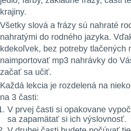
jedlo, farby, základné frázy, časti 
krajiny.
Všetky slová a frázy sú nahraté r
nahratými do rodného jazyka. Vďa
kdekoľvek, bez potreby tlačených m
naimportovať mp3 nahrávky do Vá
začať sa učiť.
Každá lekcia je rozdelená na niekoľ
na 3 časti:
V prvej časti si opakovane vypoč
sa zapamätať si ich výslovnosť.
V druhej časti budete počúvať tie