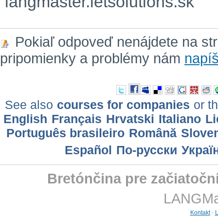
langmaster.letsolutions.sk
Pokiaľ odpoveď nenájdete na st
pripomienky a problémy nám
napíš
See also
courses for companies
or th
English
Français
Hrvatski
Italiano
Li
Português brasileiro
Română
Slove
Еspañol
По-русски
Украї
Bretónčina pre začiatočn
LANGMast
Kontakt
-
L