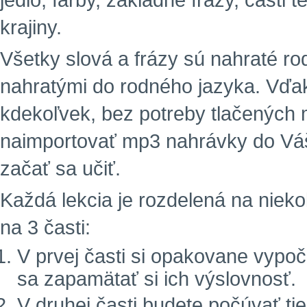
jedlo, farby, základné frázy, časti 
krajiny.
Všetky slová a frázy sú nahraté r
nahratými do rodného jazyka. Vďa
kdekoľvek, bez potreby tlačených m
naimportovať mp3 nahrávky do Vá
začať sa učiť.
Každá lekcia je rozdelená na niekoľ
na 3 časti:
V prvej časti si opakovane vypoč
sa zapamätať si ich výslovnosť.
V druhej časti budete počúvať tie