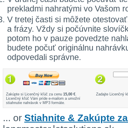
prekladmi nahratými vo Vašom r
V tretej časti si môžete otestova
a frázy. Vždy si počúvnite sloví
potom ho v pauze povedzte nahla
budete počuť originálnu nahrávku
odpovedali správne.
Zakúpte si Licenčný kľúč za cenu
15,00 €
.
Zadajte Licenčný kľ
Licenčný kľúč Vám príde e-mailom a umožní
stiahnutie nahrávok v MP3 formáte.
... or
Stiahnite & Zakúpte za