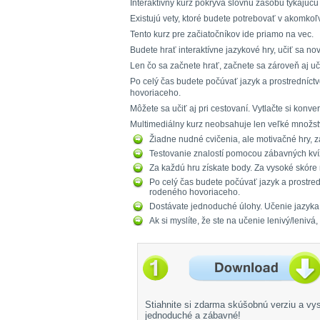
Interaktívny kurz pokrýva slovnú zásobu týkajúcu s
Existujú vety, ktoré budete potrebovať v akomkoľ
Tento kurz pre začiatočníkov ide priamo na vec.
Budete hrať interaktívne jazykové hry, učiť sa n
Len čo sa začnete hrať, začnete sa zároveň aj uč
Po celý čas budete počúvať jazyk a prostredníc
hovoriaceho.
Môžete sa učiť aj pri cestovaní. Vytlačte si konve
Multimediálny kurz neobsahuje len veľké množstv
Žiadne nudné cvičenia, ale motivačné hry, z
Testovanie znalostí pomocou zábavných kví
Za každú hru získate body. Za vysoké skóre
Po celý čas budete počúvať jazyk a prostre
rodeného hovoriaceho.
Dostávate jednoduché úlohy. Učenie jazyka j
Ak si myslíte, že ste na učenie lenivý/leniv
Stiahnite si zdarma skúšobnú verziu a vys
jednoduché a zábavné!