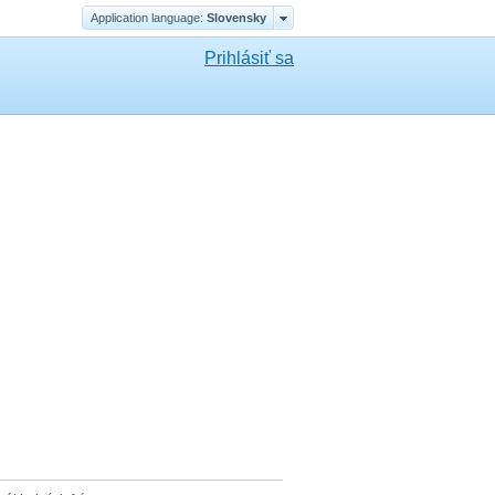
Application language:
Slovensky
Prihlásiť sa