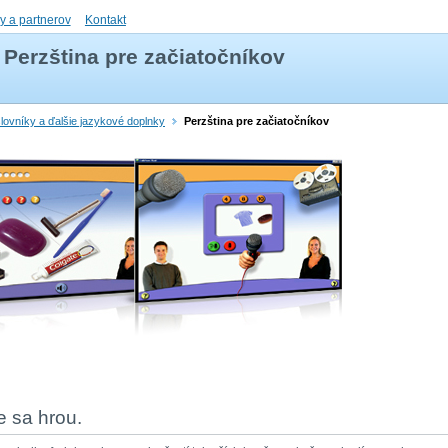
ly a partnerov
Kontakt
Perzština pre začiatočníkov
slovníky a ďalšie jazykové doplnky
Perzština pre začiatočníkov
e sa hrou.