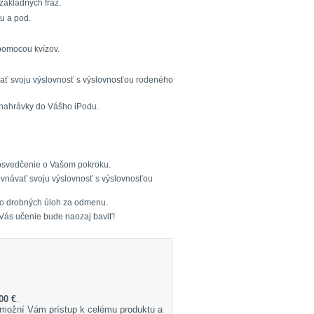
 základných fráz.
tu a pod.
 pomocou kvízov.
vať svoju výslovnosť s výslovnosťou rodeného
te nahrávky do Vášho iPodu.
o osvedčenie o Vašom pokroku.
ovnávať svoju výslovnosť s výslovnosťou
tvo drobných úloh za odmenu.
ď Vás učenie bude naozaj baviť!
00 €
.
možní Vám prístup k celému produktu a