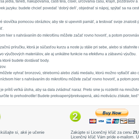
a jedla, farieb, nakupovania, častí tela, čísiel, určovania času, krajín, pozdravov a
vek jazyku: budete chcieť povedať ‘dobrý deň’, objednať si nápoj, spýtať sa na ces
ové slovíčka pomocou obrázkov, aby ste si upevnili pamäť, a testovať svoje znalosti
iť.
tvom hier s nahrávaním do mikrofónu môžete začať rovno hovoriť, a potom porovná
rzačnú príručku, ktorá je súčasťou kurzu a noste ju stále pri sebe, alebo si stiahni
o výučbových materiálov, ale aj unikátne funkcie na efektívnu a zábavnú výučbu.
a ktoré budete dostávať body.
zov.
 môžete vyhrať bronzovú, striebornú alebo zlatú medailu, ktorú možno vytlačiť ak
dníctvom hier s nahrávaním do mikrofónu môžete začať rovno hovoriť, a potom por
e príliš veľká úloha, aby sa dala zvládnuť naraz. Preto sme ju rozdelili na množs
á, určite to prehodnotíte! Budete prekvapený/prekvapená, akú motiváciu získate, ke
kúšajte si, aké je učenie
Zakúpte si Licenčný kľúč za cenu
29,
Licenčný kľúč Vám príde e-mailom. U