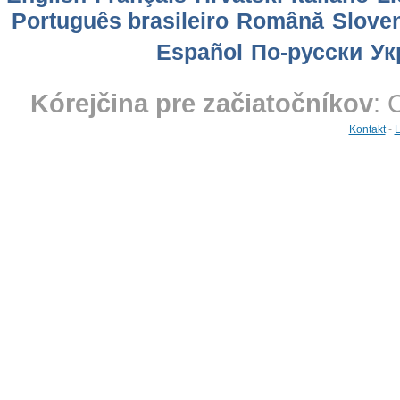
Português brasileiro
Română
Slove
Еspañol
По-русски
Ук
Kórejčina pre začiatočníkov
: 
Kontakt
-
L