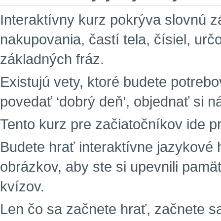
Interaktívny kurz pokrýva slovnú zá
nakupovania, častí tela, čísiel, ur
základných fráz.
Existujú vety, ktoré budete potreb
povedať ‘dobrý deň’, objednať si n
Tento kurz pre začiatočníkov ide p
Budete hrať interaktívne jazykové 
obrázkov, aby ste si upevnili pamä
kvízov.
Len čo sa začnete hrať, začnete sa