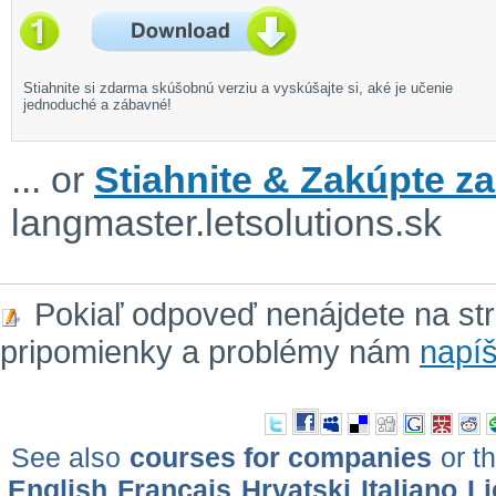
Stiahnite si zdarma skúšobnú verziu a vyskúšajte si, aké je učenie
jednoduché a zábavné!
... or
Stiahnite & Zakúpte za
langmaster.letsolutions.sk
Pokiaľ odpoveď nenájdete na st
pripomienky a problémy nám
napíš
See also
courses for companies
or th
English
Français
Hrvatski
Italiano
Li