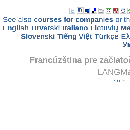
See also
courses for companies
or th
English
Hrvatski
Italiano
Lietuvių
Ma
Slovenski
Tiếng Việt
Türkçe
Ελ
У
Francúzština pre začiato
LANGMast
Kontakt
-
L