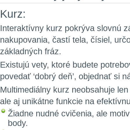
Kurz:
Interaktívny kurz pokrýva slovnú zá
nakupovania, častí tela, čísiel, ur
základných fráz.
Existujú vety, ktoré budete potreb
povedať ‘dobrý deň’, objednať si n
Multimediálny kurz neobsahuje len
ale aj unikátne funkcie na efektív
Žiadne nudné cvičenia, ale motiv
body.