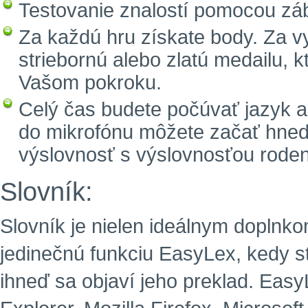
Testovanie znalostí pomocou zá
Za každú hru získate body. Za 
striebornú alebo zlatú medailu, 
Vašom pokroku.
Celý čas budete počúvať jazyk a
do mikrofónu môžete začať hneď 
výslovnosť s výslovnosťou rode
Slovník:
Slovník je nielen ideálnym doplnko
jedinečnú funkciu EasyLex, kedy s
ihneď sa objaví jeho preklad. EasyL