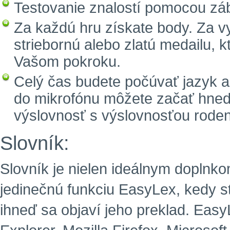
Testovanie znalostí pomocou zá
Za každú hru získate body. Za 
striebornú alebo zlatú medailu, 
Vašom pokroku.
Celý čas budete počúvať jazyk a
do mikrofónu môžete začať hneď 
výslovnosť s výslovnosťou rode
Slovník:
Slovník je nielen ideálnym doplnko
jedinečnú funkciu EasyLex, kedy s
ihneď sa objaví jeho preklad. EasyL