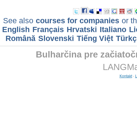
See also
courses for companies
or th
English
Français
Hrvatski
Italiano
Li
Română
Slovenski
Tiếng Việt
Türkç
Bulharčina pre začiatoč
LANGMast
Kontakt
-
L