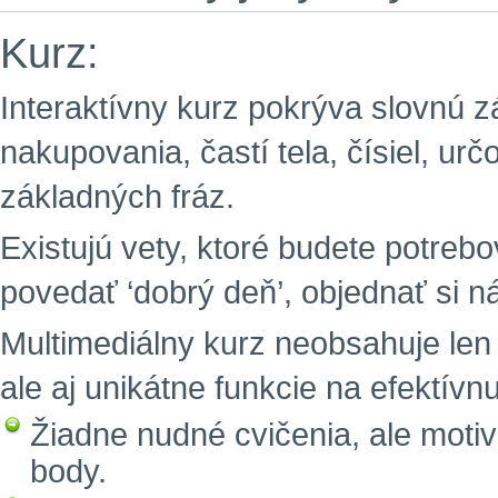
Kurz:
Interaktívny kurz pokrýva slovnú zá
nakupovania, častí tela, čísiel, ur
základných fráz.
Existujú vety, ktoré budete potreb
povedať ‘dobrý deň’, objednať si n
Multimediálny kurz neobsahuje len
ale aj unikátne funkcie na efektív
Žiadne nudné cvičenia, ale motiv
body.