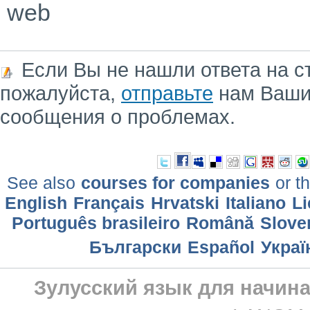
web
Если Вы не нашли ответа на с
пожалуйста,
отправьте
нам Ваши
сообщения о проблемах.
See also
courses for companies
or th
English
Français
Hrvatski
Italiano
Li
Português brasileiro
Română
Slove
Български
Еspañol
Украї
Зулусский язык для начин