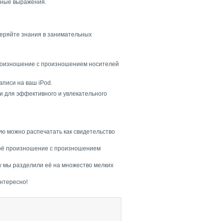
овные выражения.
веряйте знания в занимательных
 произношение с произношением носителей
аписи на ваш iPod.
и для эффективного и увлекательного
ю можно распечатать как свидетельство
своё произношение с произношением
у мы разделили её на множество мелких
интересно!