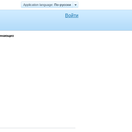
Application language:
По-русски
Войти
чинающих