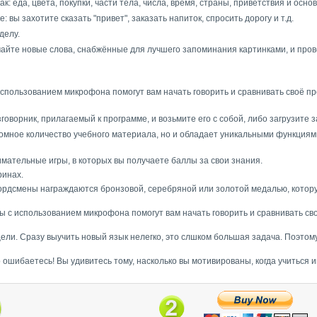
к: еда, цвета, покупки, части тела, числа, время, страны, приветствия и осн
 вы захотите сказать "привет", заказать напиток, спросить дорогу и т.д.
делу.
чайте новые слова, снабжённые для лучшего запоминания картинками, и про
 использованием микрофона помогут вам начать говорить и сравнивать своё
оворник, прилагаемый к программе, и возьмите его с собой, либо загрузите з
омное количество учебного материала, но и обладает уникальными функциям
имательные игры, в которых вы получаете баллы за свои знания.
ринах.
кордсмены награждаются бронзовой, серебряной или золотой медалью, котору
ры с использованием микрофона помогут вам начать говорить и сравнивать 
ели. Сразу выучить новый язык нелегко, это слшком большая задача. Поэтом
 ошибаетесь! Вы удивитесь тому, насколько вы мотивированы, когда учиться 