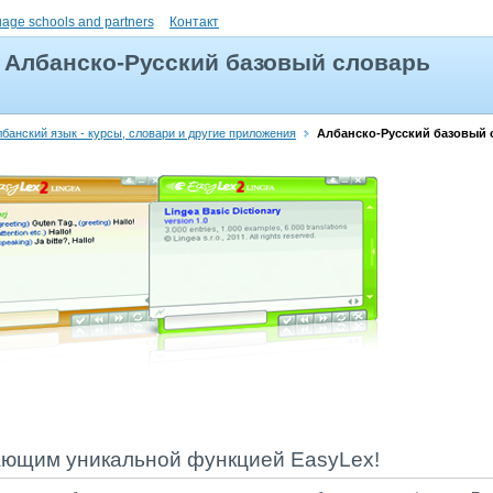
uage schools and partners
Контакт
Албанско-Русский базовый словарь
банский язык - курсы, словари и другие приложения
Албанско-Русский базовый 
ающим уникальной функцией EasyLex!