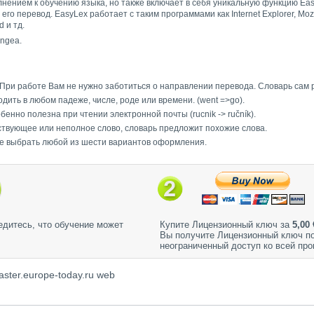
нением к обучению языка, но также включает в себя уникальную функцию Easy
о перевод. EasyLex работает с таким программами как Internet Explorer, Mozilla 
d и тд.
ingea.
При работе Вам не нужно заботиться о направлении перевода. Словарь сам р
дить в любом падеже, числе, роде или времени. (went =>go).
енно полезна при чтении электронной почты (rucnik -> ručník).
твующее или неполное слово, словарь предложит похожие слова.
 выбрать любой из шести вариантов оформления.
дитесь, что обучение может
Купите Лицензионный ключ за
5,00 
Вы получите Лицензионный ключ по
неограниченный доступ ко всей пр
ster.europe-today.ru web