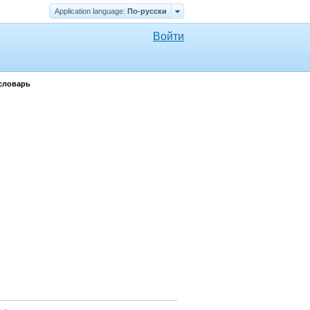
Application language:
По-русски
Войти
словарь