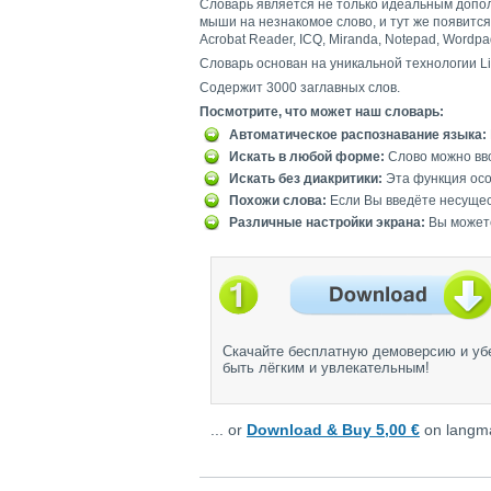
Словарь является не только идеальным допол
мыши на незнакомое слово, и тут же появится ег
Acrobat Reader, ICQ, Miranda, Notepad, Wordpa
Словарь основан на уникальной технологии L
Содержит 3000 заглавных слов.
Посмотрите, что может наш словарь:
Автоматическое распознавание языка:
Искать в любой форме:
Слово можно вво
Искать без диакритики:
Эта функция особ
Похожи слова:
Если Вы введёте несущес
Различные настройки экрана:
Вы можете
Скачайте бесплатную демоверсию и убе
быть лёгким и увлекательным!
... or
Download & Buy 5,00 €
on langma