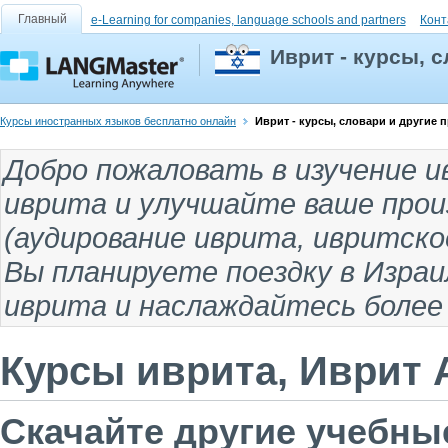
Главный
e-Learning for companies, language schools and partners
Конт
Иврит - курсы, 
Курсы иностранных языков бесплатно онлайн
Иврит - курсы, словари и другие
Добро пожаловать в
изучение 
иврита
и улучшайте ваше произ
(
аудирование иврита
,
ивритскo
Вы планируете поездку
в Израи
иврита и наслаждайтесь боле
Курсы иврита, Иврит А
Скачайте другие учебны