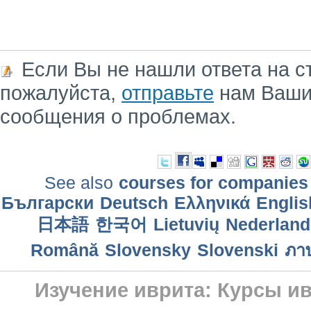
Если Вы не нашли ответа на с
пожалуйста,
отправьте
нам Ваши
сообщения о проблемах.
See also
courses for companies
Български
Deutsch
Ελληνικά
Englis
日本語
한국어
Lietuvių
Nederland
Română
Slovensky
Slovenski
ภา
Изучение иврита: Курсы ив