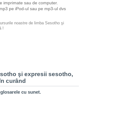
le imprimate sau de computer.
at mp3 pe iPod-ul sau pe mp3-ul dvs
cursurile noastre de limba Sesotho şi
ă !
sotho şi expresii sesotho,
 în curând
n glosarele cu sunet.