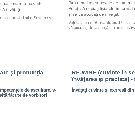
fără a mai avea nevoie de materia
u chestionare amuzante.
Puteţi să copiaţi fişierele în form
să învăţaţi.
şi să vă apucaţi de învăţat.
ile noastre de limba Sesotho şi
Veţi călători în
Africa de Sud
? Luaţi 
vă-bucuraţi de vacanţă mai mult activ
are şi pronunţia
RE-WISE (cuvinte în se
învăţarea şi practica) -
mpetenţele de ascultare, v-
Învăţaţi cuvinte şi expresii di
naltă făcute de vorbitori