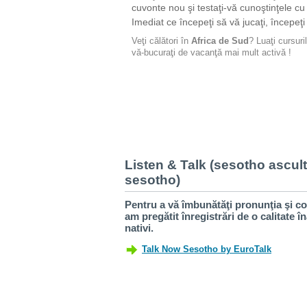
cuvonte nou şi testaţi-vă cunoştinţele c
Imediat ce începeţi să vă jucaţi, începeţi 
Veţi călători în
Africa de Sud
? Luaţi cursur
vă-bucuraţi de vacanţă mai mult activă !
Listen & Talk (sesotho ascult
sesotho)
Pentru a vă îmbunătăţi pronunţia şi co
am pregătit înregistrări de o calitate î
nativi.