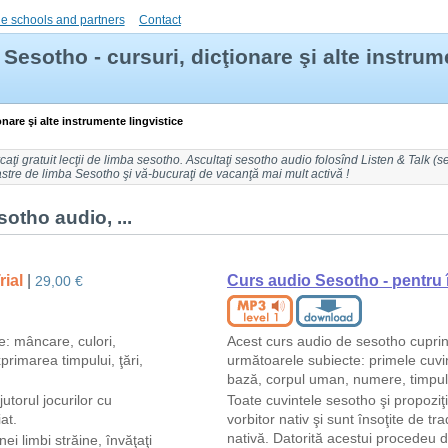
e schools and partners
Contact
Sesotho - cursuri, dicţionare şi alte instrum
onare şi alte instrumente lingvistice
rcaţi gratuit
lecţii de limba sesotho
. Ascultaţi
sesotho audio
folosînd Listen & Talk (
s
astre de limba Sesotho şi vă-bucuraţi de vacanţă mai mult activă !
otho audio, ...
rial
|
Curs audio Sesotho - pentru 
29,00 €
e: mâncare, culori,
Acest curs audio de sesotho cuprin
primarea timpului, ţări,
următoarele subiecte: primele cuvin
bază, corpul uman, numere, timpul, 
jutorul jocurilor cu
Toate cuvintele sesotho şi propoziţi
at.
vorbitor nativ şi sunt însoţite de tr
nativă. Datorită acestui procedeu d
nei limbi străine, învăţaţi