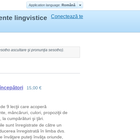
Application language:
Română
Conectează te
ente lingvistice
esotho ascultare
şi
pronunţia sesotho
).
începători
15,00 €
de 9 lecţii care acoperă
te, mâncăruri, culori, propoziţii de
la cumpărături şi ţări.
ile sunt înregistrate de către un
aducerea înregistrată în limba dvs.
e învăţare puteţi învăţa oriunde,