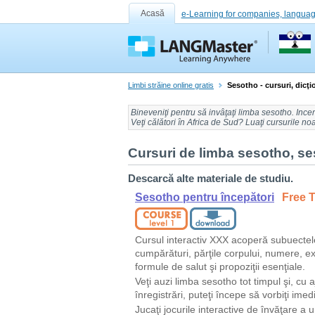
Acasă
e-Learning for companies, languag
Limbi străine online gratis
Sesotho - cursuri, dicţi
Bineveniţi pentru să
invâţaţi limba sesotho
. Ince
Veţi călători în
Africa de Sud
? Luaţi cursurile no
Cursuri de limba sesotho, ses
Descarcă alte materiale de studiu.
Sesotho pentru începători
Free T
Cursul interactiv XXX acoperă subuectel
cumpărături, părţile corpului, numere, ex
formule de salut şi propoziţii esenţiale.
Veţi auzi limba sesotho tot timpul şi, cu a
înregistrări, puteţi începe să vorbiţi imedi
Jucaţi jocurile interactive de învăţare a u