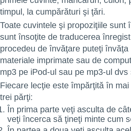
primele cuvinte, mâncăruri, culori,
timpul, la cumpărături şi ţări.
Toate cuvintele şi propoziţiile sunt 
sunt însoţite de traducerea înregist
procedeu de învăţare puteţi învăţa
materiale imprimate sau de computer
mp3 pe iPod-ul sau pe mp3-ul dvs ş
Fiecare lecţie este împărţită în mai
trei părţi:
În prima parte veţi asculta de câte
veţi încerca să ţineţi minte cum 
În partea a doua veţi asculta ace