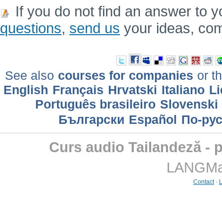
If you do not find an answer to y
questions
,
send us
your ideas, co
See also
courses for companies
or th
English
Français
Hrvatski
Italiano
Li
Português brasileiro
Slovenski
Български
Еspañol
По-ру
Curs audio Tailandeză - p
LANGMast
Contact
-
L