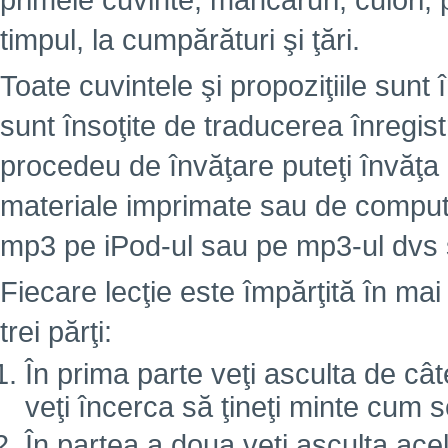
primele cuvinte, mâncăruri, culori,
timpul, la cumpărături şi ţări.
Toate cuvintele şi propoziţiile sunt 
sunt însoţite de traducerea înregist
procedeu de învăţare puteţi învăţa
materiale imprimate sau de computer
mp3 pe iPod-ul sau pe mp3-ul dvs ş
Fiecare lecţie este împărţită în mai
trei părţi:
În prima parte veţi asculta de câte
veţi încerca să ţineţi minte cum 
În partea a doua veţi asculta ace