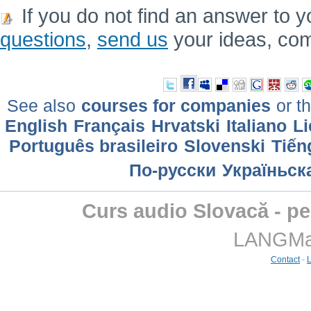
If you do not find an answer to y
questions
,
send us
your ideas, co
See also
courses for companies
or th
English
Français
Hrvatski
Italiano
Li
Português brasileiro
Slovenski
Tiến
По-русски
Україньск
Curs audio Slovacă - pe
LANGMast
Contact
-
L