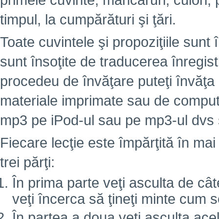
primele cuvinte, mâncăruri, culori,
timpul, la cumpărături şi ţări.
Toate cuvintele şi propoziţiile sunt 
sunt însoţite de traducerea înregist
procedeu de învăţare puteţi învăţa
materiale imprimate sau de computer
mp3 pe iPod-ul sau pe mp3-ul dvs ş
Fiecare lecţie este împărţită în mai
trei părţi:
În prima parte veţi asculta de câte
veţi încerca să ţineţi minte cum 
În partea a doua veţi asculta ace