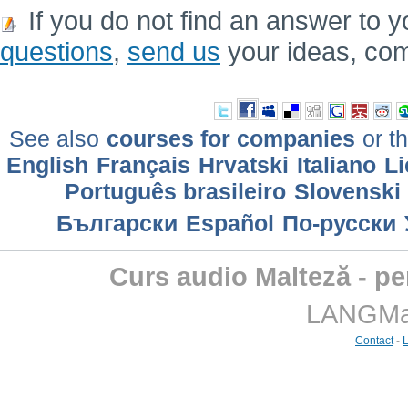
If you do not find an answer to y
questions
,
send us
your ideas, co
See also
courses for companies
or th
English
Français
Hrvatski
Italiano
Li
Português brasileiro
Slovenski
Български
Еspañol
По-русски
Curs audio Malteză - pe
LANGMast
Contact
-
L