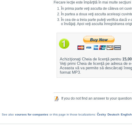
Fiecare lecţie este împărţită în mai multe secţiuni i
În prima parte veţi asculta de câteva ori cuvi
În partea a doua veţi asculta aceleaşi cuvin
În cea de-a treia parte puteţi verifica dacă v-a
o învăţaţi. Apoi veţi asculta înregistrarea or
Achiziţionaţi Cheia de licenţă pentru
15,00
Veţi primi Cheia de licenţă pe adresa de e-
Aceasta vă va permite să descărcaţi înregi
format MP3.
If you do not find an answer to your question
See also
courses for companies
or this page in those localizations:
Česky
Deutsch
English