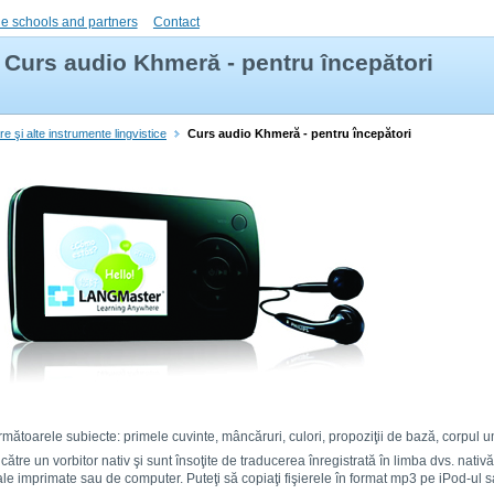
e schools and partners
Contact
Curs audio Khmeră - pentru începători
e şi alte instrumente lingvistice
Curs audio Khmeră - pentru începători
mătoarele subiecte: primele cuvinte, mâncăruri, culori, propoziţii de bază, corpul um
e către un vorbitor nativ şi sunt însoţite de traducerea înregistrată în limba dvs. nati
le imprimate sau de computer. Puteţi să copiaţi fişierele în format mp3 pe iPod-ul s