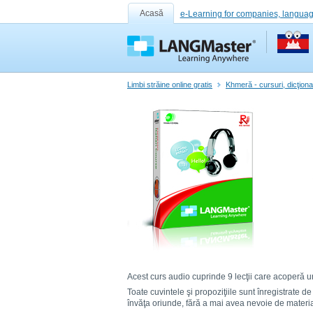
Acasă
e-Learning for companies, languag
Limbi străine online gratis
Khmeră - cursuri, dicţionar
Acest curs audio cuprinde 9 lecţii care acoperă ur
Toate cuvintele şi propoziţiile sunt înregistrate d
învăţa oriunde, fără a mai avea nevoie de materia