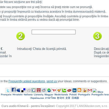
ar fiecare secţiune are trei părţi:
ntele sau propoziţiile noi şi veţi încerca să ţineţi minte cum se pronunţă.
te şi propoziţii împreună cu traducerea acestora în limba dumneavoastră maternă.
ţi însuşit cuvintele şi propoziţiile învăţate. Ascultaţi cuvintele şi propoziţiile în lim
iginală în limba străină pentru a vedea dacă aţi pronunţat bine.
 €
.
Intruduceţi Cheia de licenţă primită.
Descărcaţi 
mail.
După ce de
strări în
înregistrăr
 in the
Frequently asked questions
,
send us
your ideas, comments or suggestions.
More
Français
Hrvatski
Italiano
Lietuvių
Magyar
Nederlands
Polski
Português
Português bras
Україньска
ภาษาไทย
한국어
文言
日本語
Curs audio Khmeră - pentru începători
: Copyright 2017 LANGMaster.com, s.r.o.