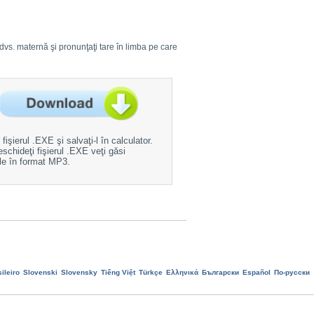
ba dvs. maternă şi pronunţaţi tare în limba pe care
fişierul .EXE şi salvaţi-l în calculator.
schideţi fişierul .EXE veţi găsi
ile în format MP3.
ileiro
Slovenski
Slovensky
Tiếng Việt
Türkçe
Ελληνικά
Български
Еspañol
По-русски