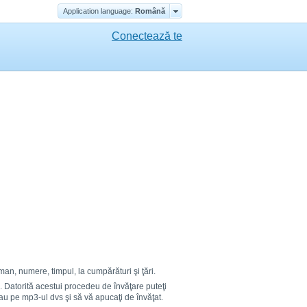
Application language:
Română
Conectează te
an, numere, timpul, la cumpărături şi ţări.
vă. Datorită acestui procedeu de învăţare puteţi
au pe mp3-ul dvs şi să vă apucaţi de învăţat.