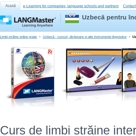
Acasă
e-Learning for companies, language schools and partners
Contact
Uzbecă pentru în
Limbi străine online gratis
Uzbecă - cursuri, dicţionare şi alte instrumente lingvistice
Uz
Curs de limbi străine inter