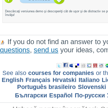
Descărcaţi versiunea demo şi descoperiţi cât de uşor şi de distractiv se 
învăţa!
If you do not find an answer to y
questions
,
send us
your ideas, co
See also
courses for companies
or th
English
Français
Hrvatski
Italiano
Li
Português brasileiro
Slovenski
Български
Еspañol
По-русски