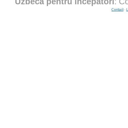
Uzbecă pentru începători
: C
Contact
-
L