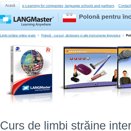
Acasă
e-Learning for companies, language schools and partners
Contact
Polonă pentru înc
Limbi străine online gratis
Polonă - cursuri, dicţionare şi alte instrumente lingvistice
Pol
Curs de limbi străine inter