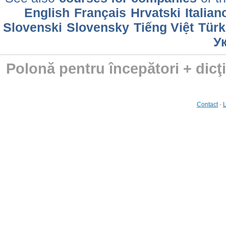
English
Français
Hrvatski
Italian
Slovenski
Slovensky
Tiếng Việt
Türk
У
Polonă pentru începători + dicţ
Contact
-
L