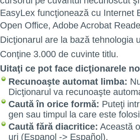
cursorul pe cuvântul necunoscut şi
EasyLex funcţionează cu Internet Ex
Open Office, Adobe Acrobat Reade
Dicţionarul are la bază tehnologia 
Conţine 3.000 de cuvinte titlu.
Uitaţi ce pot face dicţionarele no
Recunoaşte automat limba:
Nu 
Dicţionarul va recunoaşte automa
Caută în orice formă:
Puteţi int
gen sau timpul la care este folosi
Caută fără diacritice:
Această opţ
uri (Espanol -> Español).