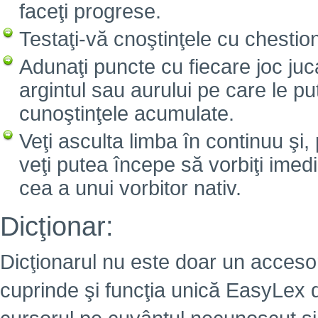
faceţi progrese.
Testaţi-vă cnoştinţele cu chesti
Adunaţi puncte cu fiecare joc juc
argintul sau aurului pe care le pu
cunoştinţele acumulate.
Veţi asculta limba în continuu şi, 
veţi putea începe să vorbiţi imed
cea a unui vorbitor nativ.
Dicţionar:
Dicţionarul nu este doar un accesori
cuprinde şi funcţia unică EasyLex d