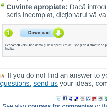
Cuvinte apropiate:
Dacă introdu
scris incomplet, dicţionarul vă va 
Descărcaţi versiunea demo şi descoperiţi cât de uşor şi de distractiv se 
învăţa!
If you do not find an answer to y
questions
,
send us
your ideas, co
See also
courses for companies
or th