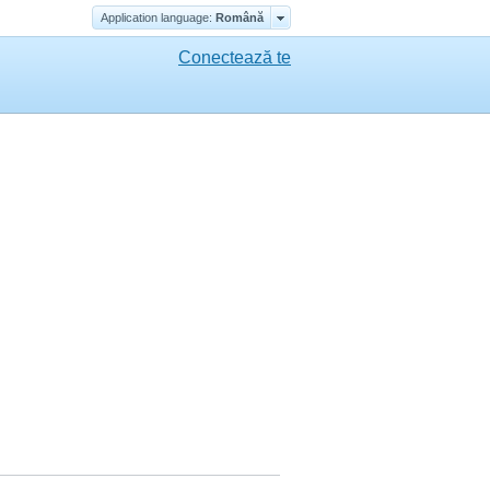
Application language:
Română
Conectează te