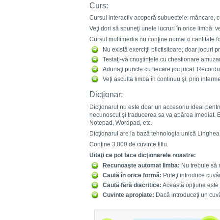
Curs:
Cursul interactiv acoperă subuectele: mâncare, cul
Veţi dori să spuneţi unele lucruri în orice limbă: 
Cursul multimedia nu conţine numai o cantitate foar
Nu există exerciţii plictisitoare; doar jocuri 
Testaţi-vă cnoştinţele cu chestionare amuza
Adunaţi puncte cu fiecare joc jucat. Recordur
Veţi asculta limba în continuu şi, prin interm
Dicţionar:
Dicţionarul nu este doar un accesoriu ideal pentru
necunoscut şi traducerea sa va apărea imediat. E
Notepad, Wordpad, etc.
Dicţionarul are la bază tehnologia unică Linghea
Conţine 3.000 de cuvinte titlu.
Uitaţi ce pot face dicţionarele noastre:
Recunoaşte automat limba:
Nu trebuie să r
Caută în orice formă:
Puteţi introduce cuvân
Caută fără diacritice:
Această opţiune este f
Cuvinte apropiate:
Dacă introduceţi un cuvân