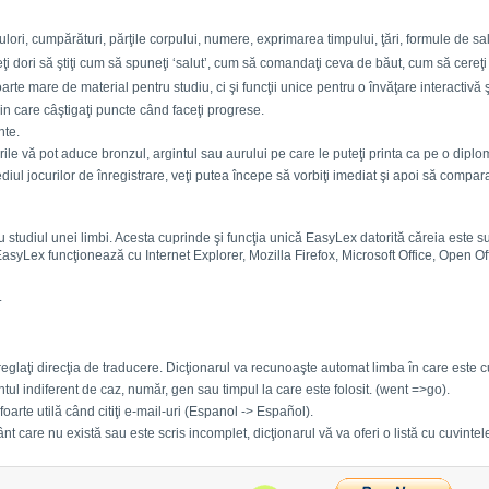
ori, cumpărături, părţile corpului, numere, exprimarea timpului, ţări, formule de salu
veţi dori să ştiţi cum să spuneţi ‘salut’, cum să comandaţi ceva de băut, cum să cereţ
te mare de material pentru studiu, ci şi funcţii unice pentru o învăţare interactivă ş
prin care câştigaţi puncte când faceţi progrese.
nte.
ile vă pot aduce bronzul, argintul sau aurului pe care le puteţi printa ca pe o dipl
ediul jocurilor de înregistrare, veţi putea începe să vorbiţi imediat şi apoi să compara
 studiul unei limbi. Acesta cuprinde şi funcţia unică EasyLex datorită căreia este su
asyLex funcţionează cu Internet Explorer, Mozilla Firefox, Microsoft Office, Open O
.
eglaţi direcţia de traducere. Dicţionarul va recunoaşte automat limba în care este c
tul indiferent de caz, număr, gen sau timpul la care este folosit. (went =>go).
oarte utilă când citiţi e-mail-uri (Espanol -> Español).
t care nu există sau este scris incomplet, dicţionarul vă va oferi o listă cu cuvintel