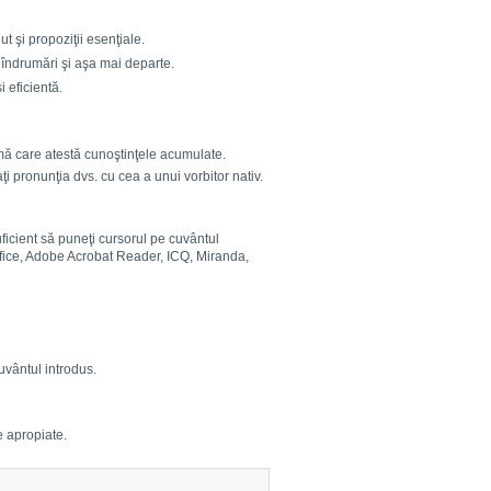
t şi propoziţii esenţiale.
i îndrumări şi aşa mai departe.
i eficientă.
omă care atestă cunoştinţele acumulate.
ţi pronunţia dvs. cu cea a unui vorbitor nativ.
ficient să puneţi cursorul pe cuvântul
ffice, Adobe Acrobat Reader, ICQ, Miranda,
uvântul introdus.
e apropiate.