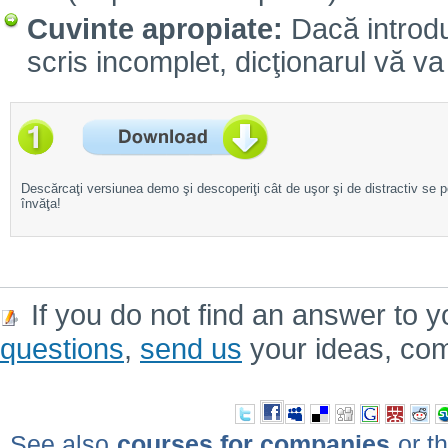
Cuvinte apropiate:
Dacă introdu
scris incomplet, dicţionarul vă va 
Descărcaţi versiunea demo şi descoperiţi cât de uşor şi de distractiv se 
învăţa!
If you do not find an answer to y
questions
,
send us
your ideas, co
See also
courses for companies
or th