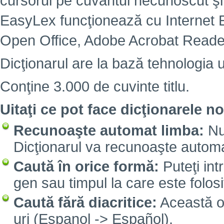
cursorul pe cuvântul necunoscut şi
EasyLex funcţionează cu Internet Ex
Open Office, Adobe Acrobat Reade
Dicţionarul are la bază tehnologia 
Conţine 3.000 de cuvinte titlu.
Uitaţi ce pot face dicţionarele no
Recunoaşte automat limba:
Nu 
Dicţionarul va recunoaşte automa
Caută în orice formă:
Puteţi int
gen sau timpul la care este folosi
Caută fără diacritice:
Această opţ
uri (Espanol -> Español).