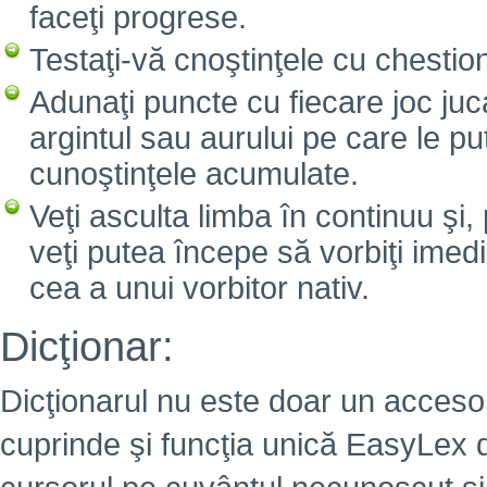
faceţi progrese.
Testaţi-vă cnoştinţele cu chesti
Adunaţi puncte cu fiecare joc juc
argintul sau aurului pe care le pu
cunoştinţele acumulate.
Veţi asculta limba în continuu şi, 
veţi putea începe să vorbiţi imed
cea a unui vorbitor nativ.
Dicţionar:
Dicţionarul nu este doar un accesori
cuprinde şi funcţia unică EasyLex d