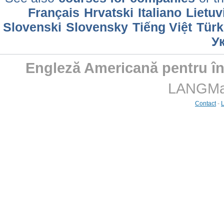
Français
Hrvatski
Italiano
Lietuv
Slovenski
Slovensky
Tiếng Việt
Türk
У
Engleză Americană pentru înc
LANGMast
Contact
-
L