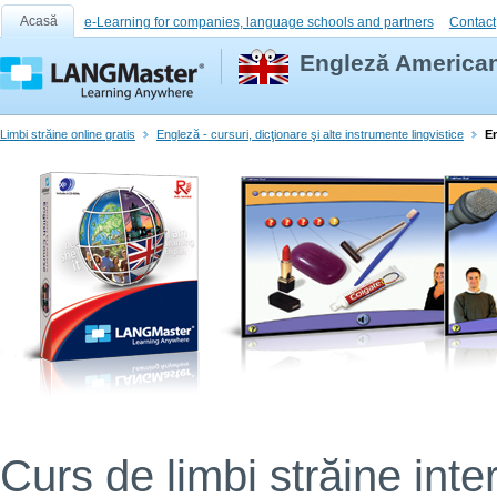
Acasă
e-Learning for companies, language schools and partners
Contact
Engleză Americană
Limbi străine online gratis
Engleză - cursuri, dicţionare şi alte instrumente lingvistice
En
Curs de limbi străine inter