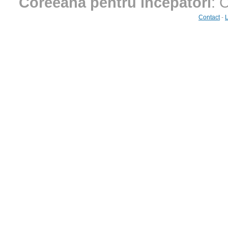
Coreeană pentru începători
: 
Contact
-
L