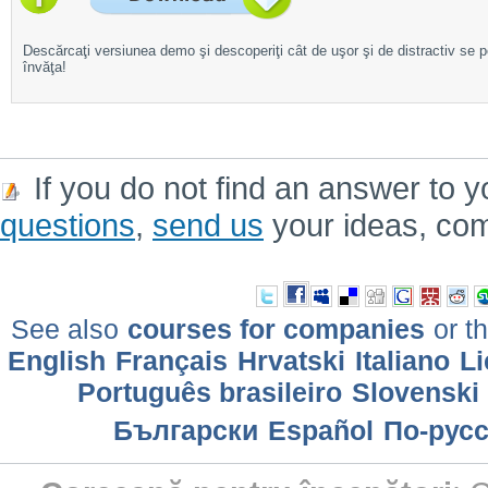
Descărcaţi versiunea demo şi descoperiţi cât de uşor şi de distractiv se 
învăţa!
If you do not find an answer to y
questions
,
send us
your ideas, co
See also
courses for companies
or th
English
Français
Hrvatski
Italiano
Li
Português brasileiro
Slovenski
Български
Еspañol
По-рус