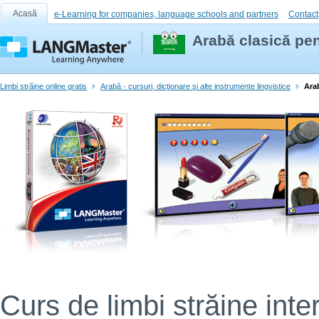
Acasă
e-Learning for companies, language schools and partners
Contact
Arabă clasică pen
Limbi străine online gratis
Arabă - cursuri, dicţionare şi alte instrumente lingvistice
Ara
Curs de limbi străine inter