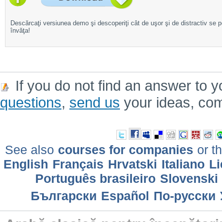
Descărcaţi versiunea demo şi descoperiţi cât de uşor şi de distractiv se 
învăţa!
If you do not find an answer to y
questions
,
send us
your ideas, co
See also
courses for companies
or th
English
Français
Hrvatski
Italiano
Li
Português brasileiro
Slovenski
Български
Еspañol
По-русски