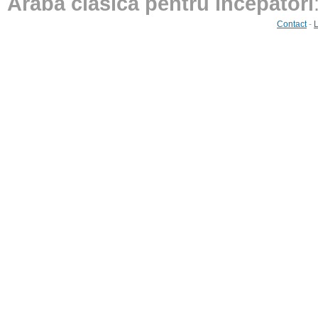
Arabă clasică pentru începători
Contact
-
L