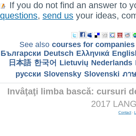
If you do not find an answer to y
questions
,
send us
your ideas, co
See also
courses for companies
Български
Deutsch
Ελληνικά
Englis
日本語
한국어
Lietuvių
Nederlands
русски
Slovensky
Slovenski
ภาษ
Invâţaţi limba bască: cursuri 
2017 LANGM
Contact
-
L