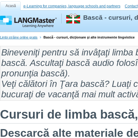
Acasă
e-Learning for companies, language schools and partners
Contact
Bască - cursuri, d
Limbi străine online gratis
Bască - cursuri, dicţionare şi alte instrumente lingvistice
Bineveniţi pentru să
invâţaţi limba
bască
. Ascultaţi
bască audio
folosî
pronunţia bască
).
Veţi călători în
Ţara bască
? Luaţi 
bucuraţi de vacanţă mai mult activă
Cursuri de limba bască, 
Descarcă alte materiale de