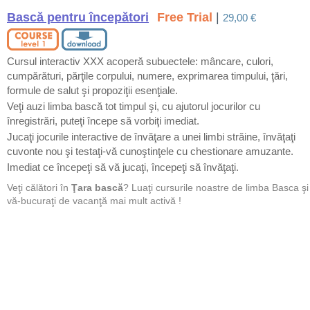
Bască pentru începători
Free Trial
|
29,00 €
Cursul interactiv XXX acoperă subuectele: mâncare, culori,
cumpărături, părţile corpului, numere, exprimarea timpului, ţări,
formule de salut şi propoziţii esenţiale.
Veţi auzi limba bască tot timpul şi, cu ajutorul jocurilor cu
înregistrări, puteţi începe să vorbiţi imediat.
Jucaţi jocurile interactive de învăţare a unei limbi străine, învăţaţi
cuvonte nou şi testaţi-vă cunoştinţele cu chestionare amuzante.
Imediat ce începeţi să vă jucaţi, începeţi să învăţaţi.
Veţi călători în
Ţara bască
? Luaţi cursurile noastre de limba Basca şi
vă-bucuraţi de vacanţă mai mult activă !