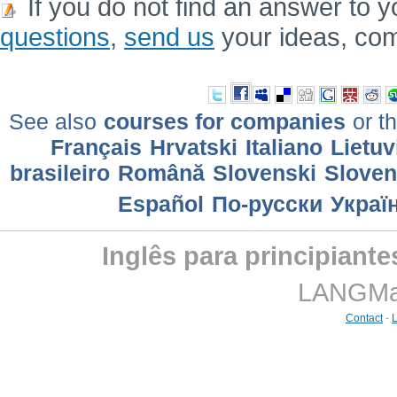
If you do not find an answer to y
questions
,
send us
your ideas, co
See also
courses for companies
or th
Français
Hrvatski
Italiano
Lietuv
brasileiro
Română
Slovenski
Slove
Еspañol
По-русски
Украї
Inglês para principiante
LANGMast
Contact
-
L